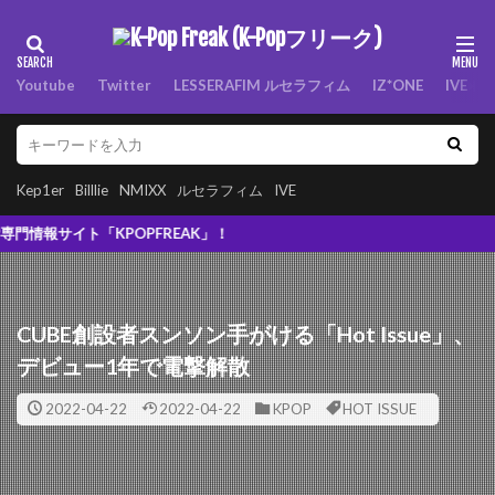
Youtube
Twitter
LESSERAFIM ルセラフィム
IZ*ONE
IVE
Kep1er
Billlie
NMIXX
ルセラフィム
IVE
「KPOPFREAK」！
CUBE創設者スンソン手がける「Hot Issue」、
デビュー1年で電撃解散
2022-04-22
2022-04-22
KPOP
HOT ISSUE