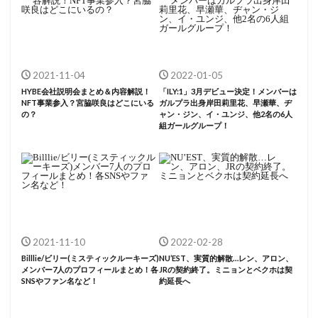
2021-11-04
2022-01-05
HYBE会社説明会まとめ＆内容解説！
「ILY:1」3月デビュー決定！メンバーは
NFT事業参入？宮脇咲良はどこにいる
ガルプラ出身岸田莉里花、早瀬華、ヂ
の？
ャン・ジン、イ・ユンジ、他2名の6人
組ガールグループ！
2021-11-10
2022-02-28
Billlie/ビリー(ミスティックルーキーズ)
NU’EST、実質的解散…レン、アロン、
メンバー7人のプロフィールまとめ！各
JRの契約終了。ミニョンとベクホは契
SNSやファン名など！
約延長へ