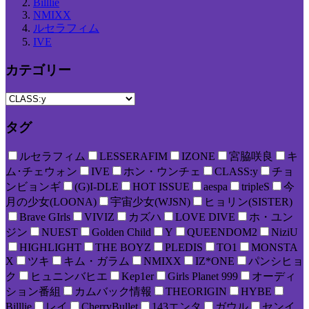
Billlie
NMIXX
ルセラフィム
IVE
カテゴリー
タグ
ルセラフィム
LESSERAFIM
IZONE
宮脇咲良
キ
ム･チェウォン
IVE
ホン・ウンチェ
CLASS:y
チョ
ンビョンギ
(G)I-DLE
HOT ISSUE
aespa
tripleS
今
月の少女(LOONA)
宇宙少女(WJSN)
ヒョリン(SISTER)
Brave GIrls
VIVIZ
カズハ
LOVE DIVE
ホ・ユン
ジン
NUEST
Golden Child
Y
QUEENDOM2
NiziU
HIGHLIGHT
THE BOYZ
PLEDIS
TO1
MONSTA
X
ツキ
キム・ガラム
NMIXX
IZ*ONE
パンシヒョ
ク
ヒュニンバヒエ
Kep1er
Girls Planet 999
オーディ
ション番組
カムバック情報
THEORIGIN
HYBE
Billlie
レイ
CherryBullet
143エンタ
ガウル
センイ