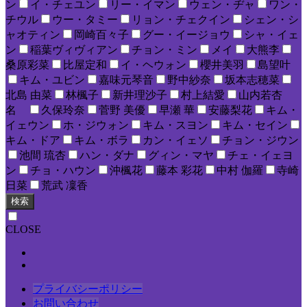
ン
イ・チェユン
リー・イマン
ウェン・ヂャ
ワン・
チウル
ウー・タミー
リョン・チェクイン
シェン・シ
ャオティン
岡崎百々子
グー・イージョウ
シャ・イェ
ン
稲葉ヴィヴィアン
チョン・ミン
メイ
大熊李
桑原彩菜
比屋定和
イ・ヘウォン
櫻井美羽
島望叶
キム・ユビン
嘉味元琴音
野中紗奈
坂本志穂菜
北島 由菜
林楓子
新井理沙子
村上結愛
山内若杏
名
久保玲奈
菅野 美優
早瀬 華
安藤梨花
キム・
イェウン
ホ・ジウォン
キム・スヨン
キム・セイン
キム・ドア
キム・ボラ
カン・イェソ
チョン・ジウン
池間 琉杏
ハン・ダナ
グィン・マヤ
チェ・イェヨ
ン
チョ・ハウン
沖楓花
藤本 彩花
中村 伽羅
寺崎
日菜
荒武 凜香
検索
CLOSE
プライバシーポリシー
お問い合わせ