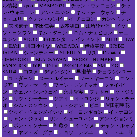
ル情報
kpop
MAMA2021
チャン・ウォニョン
チャ
ン･ウォニョン
アン・ユジン
キム・チェウォン
チ
ョ・ユリ
クォン・ウンビ
イ･チェヨン
カンヘウォン
矢吹奈子
本田仁美
坂本舞白
江崎ひかる
イソ
ソ・ヨンウン
キム・ダヨン
キム・チェヒョン
チェ・
ユジン
ADOR
ISTエンターテインメント
MLD
ITZY
ILY:1
川口ゆりな
WADADA
伊藤美優
HYBE
JAPAN
シャンティー
YUEHUA
リズ
Dispatch
OHMYGIRL
BLACKSWAN
SECRET NUMBER
FANATICS
JYP
JYPn
PRODUCE48
SM
YG
SNH48
コスメ
ヂャン·ジン
早瀬華
チョウシンユー
ユ・ダヨン
スー・ルイチー
フー・ヤーニン
ユン・
ジア
ワン・ヤーラ
ファン・シンチャオ
ツァイ·ビー
ン
チェン・シンウェイ
永井愛実
ファトゥ
ソ・ジミ
ン
リウ・シーチー
ジアイ
イ・ユンジ
リャン・チャ
オ
シム・スンウン
リュ・シオン
ビニ
岸田莉里花
ツゥイ・ウェンメイシウ
イ・ヨンギョン
イ・ナヨン
リャン・ジャオ
リン・シューユィン
アン・ジョンミ
ン
ポン・インチー
神蔵令
イ・ソヌ
ヂャン・ルォフ
ェイ
ヤン・ズーグァ
チョウ・シンユー
マー・ユーリ