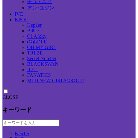
チョ・ユリ
アン･ユジン
IVE
KPOP
Kep1er
Billlie
CLASS:y
(G)I-DLE
OH MY GIRL
TRI.BE
Secret Number
BLACKSWAN
ILY:1
FANATICS
MLD NEW GIRLSGROUP
CLOSE
キーワード
Kep1er