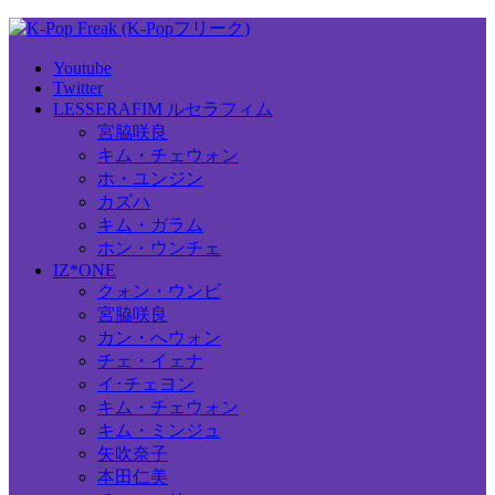
Youtube
Twitter
LESSERAFIM ルセラフィム
宮脇咲良
キム・チェウォン
ホ・ユンジン
カズハ
キム・ガラム
ホン・ウンチェ
IZ*ONE
クォン・ウンビ
宮脇咲良
カン・へウォン
チェ・イェナ
イ･チェヨン
キム・チェウォン
キム・ミンジュ
矢吹奈子
本田仁美