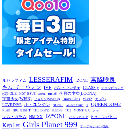
LESSERAFIM
宮脇咲良
ルセラフィム
IZONE
キム･チェウォン
IVE
CLASS:y
ホン・ウンチェ
チョンビョンギ
今月の少女(LOONA)
(G)I-DLE
HOT ISSUE
aespa
tripleS
宇宙少女(WJSN)
Brave GIrls
VIVIZ
カズハ
ヒョリン(SISTER)
QUEENDOM2
ホ・ユンジン
LOVE DIVE
NUEST
Golden Child
Y
NiziU
HIGHLIGHT
THE BOYZ
PLEDIS
TO1
MONSTA X
ツキ
IZ*ONE
キム・ガラム
NMIXX
ヒュニンバヒエ
パンシヒョク
Girls Planet 999
Kep1er
オーディション番組