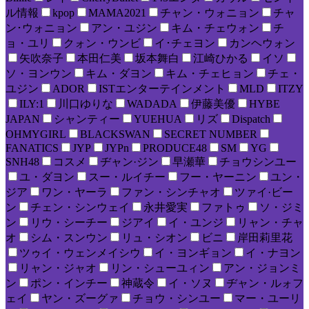
ル情報
kpop
MAMA2021
チャン・ウォニョン
チャ
ン･ウォニョン
アン・ユジン
キム・チェウォン
チ
ョ・ユリ
クォン・ウンビ
イ･チェヨン
カンヘウォン
矢吹奈子
本田仁美
坂本舞白
江崎ひかる
イソ
ソ・ヨンウン
キム・ダヨン
キム・チェヒョン
チェ・
ユジン
ADOR
ISTエンターテインメント
MLD
ITZY
ILY:1
川口ゆりな
WADADA
伊藤美優
HYBE
JAPAN
シャンティー
YUEHUA
リズ
Dispatch
OHMYGIRL
BLACKSWAN
SECRET NUMBER
FANATICS
JYP
JYPn
PRODUCE48
SM
YG
SNH48
コスメ
ヂャン·ジン
早瀬華
チョウシンユー
ユ・ダヨン
スー・ルイチー
フー・ヤーニン
ユン・
ジア
ワン・ヤーラ
ファン・シンチャオ
ツァイ·ビー
ン
チェン・シンウェイ
永井愛実
ファトゥ
ソ・ジミ
ン
リウ・シーチー
ジアイ
イ・ユンジ
リャン・チャ
オ
シム・スンウン
リュ・シオン
ビニ
岸田莉里花
ツゥイ・ウェンメイシウ
イ・ヨンギョン
イ・ナヨン
リャン・ジャオ
リン・シューユィン
アン・ジョンミ
ン
ポン・インチー
神蔵令
イ・ソヌ
ヂャン・ルォフ
ェイ
ヤン・ズーグァ
チョウ・シンユー
マー・ユーリ