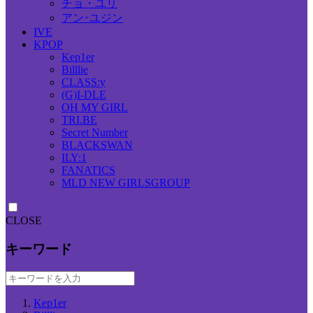
チョ・ユリ
アン･ユジン
IVE
KPOP
Kep1er
Billlie
CLASS:y
(G)I-DLE
OH MY GIRL
TRI.BE
Secret Number
BLACKSWAN
ILY:1
FANATICS
MLD NEW GIRLSGROUP
CLOSE
キーワード
Kep1er