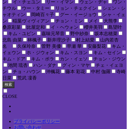
ン
イ・チェユン
リー・イマン
ウェン・ヂャ
ワン・
チウル
ウー・タミー
リョン・チェクイン
シェン・シ
ャオティン
岡崎百々子
グー・イージョウ
シャ・イェ
ン
稲葉ヴィヴィアン
チョン・ミン
メイ
大熊李
桑原彩菜
比屋定和
イ・ヘウォン
櫻井美羽
島望叶
キム・ユビン
嘉味元琴音
野中紗奈
坂本志穂菜
北島 由菜
林楓子
新井理沙子
村上結愛
山内若杏
名
久保玲奈
菅野 美優
早瀬 華
安藤梨花
キム・
イェウン
ホ・ジウォン
キム・スヨン
キム・セイン
キム・ドア
キム・ボラ
カン・イェソ
チョン・ジウン
池間 琉杏
ハン・ダナ
グィン・マヤ
チェ・イェヨ
ン
チョ・ハウン
沖楓花
藤本 彩花
中村 伽羅
寺崎
日菜
荒武 凜香
検索
CLOSE
プライバシーポリシー
お問い合わせ