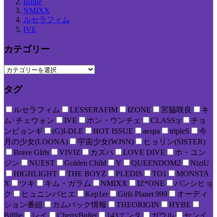
Billlie
NMIXX
ルセラフィム
IVE
カテゴリー
タグ
ルセラフィム
LESSERAFIM
IZONE
宮脇咲良
キ
ム･チェウォン
IVE
ホン・ウンチェ
CLASS:y
チョ
ンビョンギ
(G)I-DLE
HOT ISSUE
aespa
tripleS
今
月の少女(LOONA)
宇宙少女(WJSN)
ヒョリン(SISTER)
Brave GIrls
VIVIZ
カズハ
LOVE DIVE
ホ・ユン
ジン
NUEST
Golden Child
Y
QUEENDOM2
NiziU
HIGHLIGHT
THE BOYZ
PLEDIS
TO1
MONSTA
X
ツキ
キム・ガラム
NMIXX
IZ*ONE
パンシヒョ
ク
ヒュニンバヒエ
Kep1er
Girls Planet 999
オーディ
ション番組
カムバック情報
THEORIGIN
HYBE
Billlie
レイ
CherryBullet
143エンタ
ガウル
センイ