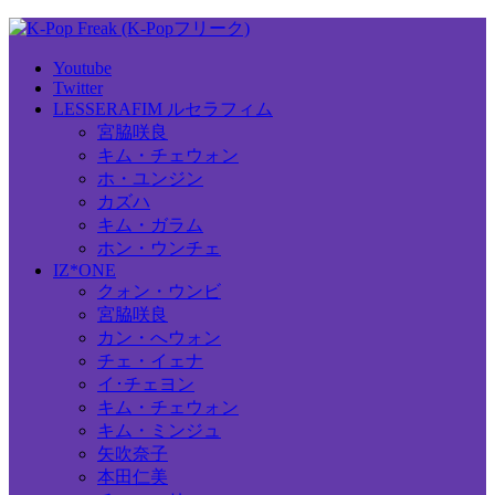
Youtube
Twitter
LESSERAFIM ルセラフィム
宮脇咲良
キム・チェウォン
ホ・ユンジン
カズハ
キム・ガラム
ホン・ウンチェ
IZ*ONE
クォン・ウンビ
宮脇咲良
カン・へウォン
チェ・イェナ
イ･チェヨン
キム・チェウォン
キム・ミンジュ
矢吹奈子
本田仁美