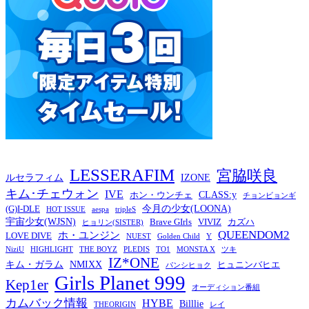
LESSERAFIM
宮脇咲良
ルセラフィム
IZONE
キム･チェウォン
IVE
CLASS:y
ホン・ウンチェ
チョンビョンギ
今月の少女(LOONA)
(G)I-DLE
HOT ISSUE
aespa
tripleS
宇宙少女(WJSN)
Brave GIrls
VIVIZ
カズハ
ヒョリン(SISTER)
QUEENDOM2
ホ・ユンジン
LOVE DIVE
NUEST
Golden Child
Y
NiziU
HIGHLIGHT
THE BOYZ
PLEDIS
TO1
MONSTA X
ツキ
IZ*ONE
キム・ガラム
NMIXX
ヒュニンバヒエ
パンシヒョク
Girls Planet 999
Kep1er
オーディション番組
カムバック情報
HYBE
Billlie
THEORIGIN
レイ