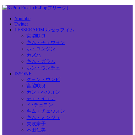
Youtube
Twitter
LESSERAFIM ルセラフィム
宮脇咲良
キム・チェウォン
ホ・ユンジン
カズハ
キム・ガラム
ホン・ウンチェ
IZ*ONE
クォン・ウンビ
宮脇咲良
カン・へウォン
チェ・イェナ
イ･チェヨン
キム・チェウォン
キム・ミンジュ
矢吹奈子
本田仁美