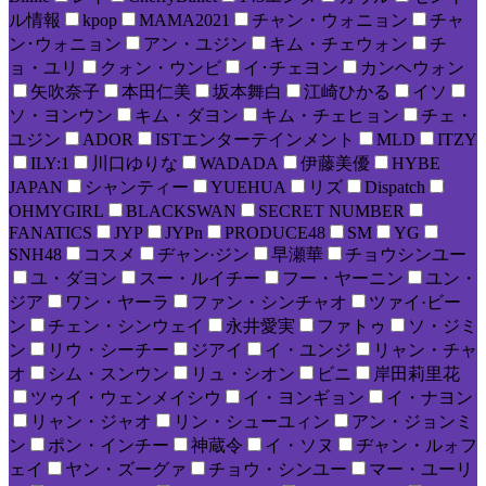
ル情報
kpop
MAMA2021
チャン・ウォニョン
チャ
ン･ウォニョン
アン・ユジン
キム・チェウォン
チ
ョ・ユリ
クォン・ウンビ
イ･チェヨン
カンヘウォン
矢吹奈子
本田仁美
坂本舞白
江崎ひかる
イソ
ソ・ヨンウン
キム・ダヨン
キム・チェヒョン
チェ・
ユジン
ADOR
ISTエンターテインメント
MLD
ITZY
ILY:1
川口ゆりな
WADADA
伊藤美優
HYBE
JAPAN
シャンティー
YUEHUA
リズ
Dispatch
OHMYGIRL
BLACKSWAN
SECRET NUMBER
FANATICS
JYP
JYPn
PRODUCE48
SM
YG
SNH48
コスメ
ヂャン·ジン
早瀬華
チョウシンユー
ユ・ダヨン
スー・ルイチー
フー・ヤーニン
ユン・
ジア
ワン・ヤーラ
ファン・シンチャオ
ツァイ·ビー
ン
チェン・シンウェイ
永井愛実
ファトゥ
ソ・ジミ
ン
リウ・シーチー
ジアイ
イ・ユンジ
リャン・チャ
オ
シム・スンウン
リュ・シオン
ビニ
岸田莉里花
ツゥイ・ウェンメイシウ
イ・ヨンギョン
イ・ナヨン
リャン・ジャオ
リン・シューユィン
アン・ジョンミ
ン
ポン・インチー
神蔵令
イ・ソヌ
ヂャン・ルォフ
ェイ
ヤン・ズーグァ
チョウ・シンユー
マー・ユーリ