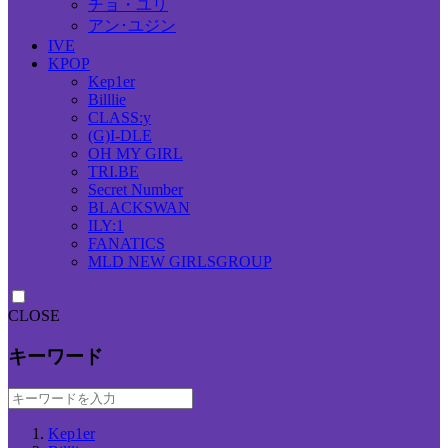
チョ・ユリ
アン･ユジン
IVE
KPOP
Kep1er
Billlie
CLASS:y
(G)I-DLE
OH MY GIRL
TRI.BE
Secret Number
BLACKSWAN
ILY:1
FANATICS
MLD NEW GIRLSGROUP
CLOSE
キーワード
Kep1er