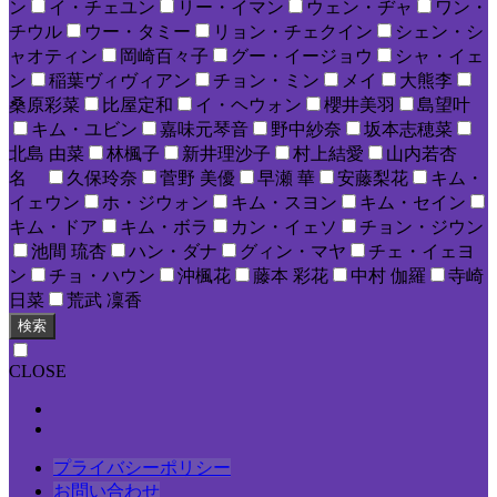
ン
イ・チェユン
リー・イマン
ウェン・ヂャ
ワン・
チウル
ウー・タミー
リョン・チェクイン
シェン・シ
ャオティン
岡崎百々子
グー・イージョウ
シャ・イェ
ン
稲葉ヴィヴィアン
チョン・ミン
メイ
大熊李
桑原彩菜
比屋定和
イ・ヘウォン
櫻井美羽
島望叶
キム・ユビン
嘉味元琴音
野中紗奈
坂本志穂菜
北島 由菜
林楓子
新井理沙子
村上結愛
山内若杏
名
久保玲奈
菅野 美優
早瀬 華
安藤梨花
キム・
イェウン
ホ・ジウォン
キム・スヨン
キム・セイン
キム・ドア
キム・ボラ
カン・イェソ
チョン・ジウン
池間 琉杏
ハン・ダナ
グィン・マヤ
チェ・イェヨ
ン
チョ・ハウン
沖楓花
藤本 彩花
中村 伽羅
寺崎
日菜
荒武 凜香
検索
CLOSE
プライバシーポリシー
お問い合わせ