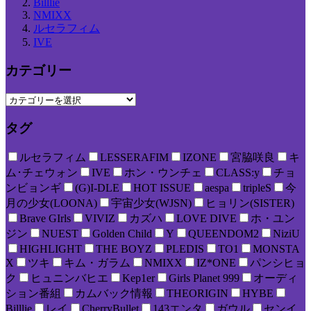
Billlie
NMIXX
ルセラフィム
IVE
カテゴリー
タグ
ルセラフィム
LESSERAFIM
IZONE
宮脇咲良
キ
ム･チェウォン
IVE
ホン・ウンチェ
CLASS:y
チョ
ンビョンギ
(G)I-DLE
HOT ISSUE
aespa
tripleS
今
月の少女(LOONA)
宇宙少女(WJSN)
ヒョリン(SISTER)
Brave GIrls
VIVIZ
カズハ
LOVE DIVE
ホ・ユン
ジン
NUEST
Golden Child
Y
QUEENDOM2
NiziU
HIGHLIGHT
THE BOYZ
PLEDIS
TO1
MONSTA
X
ツキ
キム・ガラム
NMIXX
IZ*ONE
パンシヒョ
ク
ヒュニンバヒエ
Kep1er
Girls Planet 999
オーディ
ション番組
カムバック情報
THEORIGIN
HYBE
Billlie
レイ
CherryBullet
143エンタ
ガウル
センイ