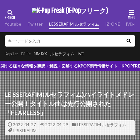
Youtube
Twitter
LESSERAFIM ルセラフィム
IZ*ONE
IVE
Kep1er
Billlie
NMIXX
ルセラフィム
IVE
報を翻訳・解説・図解するKPOP専門情報サイト「KPOPFREAK」！
LE SSERAFIM(ルセラフィム)ハイライトメドレ
ー公開！タイトル曲は先行公開された
「FEARLESS」
2022-04-27
2022-04-29
LESSERAFIM ルセラフィム
LESSERAFIM