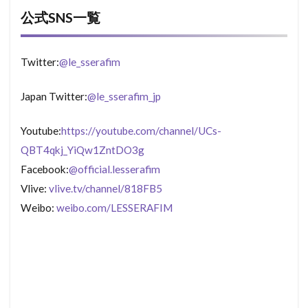
公式SNS一覧
Twitter:
@le_sserafim
Japan Twitter:
@le_sserafim_jp
Youtube:
https://youtube.com/channel/UCs-
QBT4qkj_YiQw1ZntDO3g
Facebook:
@official.lesserafim
Vlive:
vlive.tv/channel/818FB5
Weibo:
weibo.com/LESSERAFIM