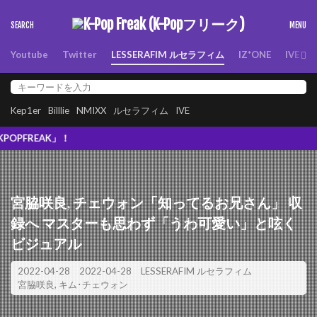
Youtube
Twitter
LESSERAFIM ルセラフィム
IZ*ONE
IVE
Kep1er
Billlie
NMIXX
ルセラフィム
IVE
K」！
宮脇咲良, チェウォン「知ってるお兄さん」 収
録へ マスターも思わず「うわ可愛い」と呟く
ビジュアル
2022-04-28
2022-04-28
LESSERAFIM ルセラフィム
宮脇咲良
,
キム･チェウォン