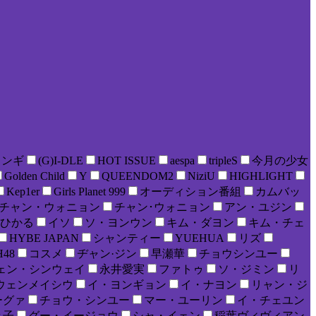
ョンギ
(G)I-DLE
HOT ISSUE
aespa
tripleS
今月の少女
Golden Child
Y
QUEENDOM2
NiziU
HIGHLIGHT
Kep1er
Girls Planet 999
オーディション番組
カムバッ
チャン・ウォニョン
チャン･ウォニョン
アン・ユジン
ひかる
イソ
ソ・ヨンウン
キム・ダヨン
キム・チェ
HYBE JAPAN
シャンティー
YUEHUA
リズ
H48
コスメ
ヂャン·ジン
早瀬華
チョウシンユー
ェン・シンウェイ
永井愛実
ファトゥ
ソ・ジミン
リ
ウェンメイシウ
イ・ヨンギョン
イ・ナヨン
リャン・ジ
ーグァ
チョウ・シンユー
マー・ユーリン
イ・チェユン
々子
グー・イージョウ
シャ・イェン
稲葉ヴィヴィアン