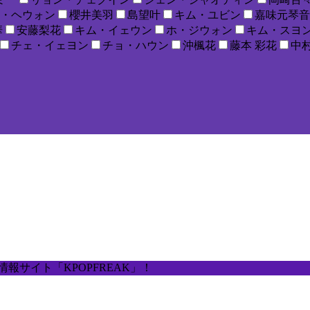
・ヘウォン
櫻井美羽
島望叶
キム・ユビン
嘉味元琴音
華
安藤梨花
キム・イェウン
ホ・ジウォン
キム・スヨ
チェ・イェヨン
チョ・ハウン
沖楓花
藤本 彩花
中村
報サイト「KPOPFREAK」！