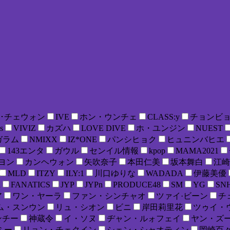
･チェウォン
IVE
ホン・ウンチェ
CLASS:y
チョンビ
s
VIVIZ
カズハ
LOVE DIVE
ホ・ユンジン
NUEST
ガラム
NMIXX
IZ*ONE
パンシヒョク
ヒュニンバヒエ
143エンタ
ガウル
センイル情報
kpop
MAMA2021
ヨン
カンヘウォン
矢吹奈子
本田仁美
坂本舞白
江崎
MLD
ITZY
ILY:1
川口ゆりな
WADADA
伊藤美優
R
FANATICS
JYP
JYPn
PRODUCE48
SM
YG
SN
ア
ワン・ヤーラ
ファン・シンチャオ
ツァイ·ビーン
チ
ム・スンウン
リュ・シオン
ビニ
岸田莉里花
ツゥイ・
ンチー
神蔵令
イ・ソヌ
ヂャン・ルォフェイ
ヤン・ズ
ミー
リョン・チェクイン
シェン・シャオティン
岡崎百