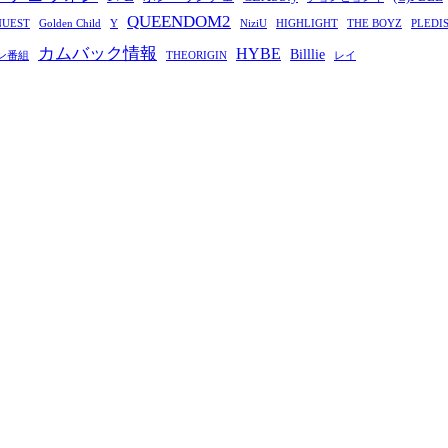
QUEENDOM2
NUEST
Golden Child
Y
NiziU
HIGHLIGHT
THE BOYZ
PLEDI
カムバック情報
HYBE
Billlie
ン番組
THEORIGIN
レイ