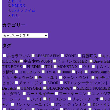
Billlie
NMIXX
ルセラフィム
IVE
カテゴリー
タグ
ルセラフィム
LESSERAFIM
IZONE
宮脇咲良
キム
(LOONA)
宇宙少女(WJSN)
ヒョリン(SISTER)
Brave GIrl
THE BOYZ
PLEDIS
TO1
MONSTA X
ツキ
キム・
ク情報
THEORIGIN
HYBE
Billlie
レイ
CherryBullet
キム・チェウォン
チョ・ユリ
クォン・ウンビ
イ･チェ
ヒョン
チェ・ユジン
ADOR
ISTエンターテインメント
Dispatch
OHMYGIRL
BLACKSWAN
SECRET NUMBE
ユ・ダヨン
スー・ルイチー
フー・ヤーニン
ユン・ジ
ウ・シーチー
ジアイ
イ・ユンジ
リャン・チャオ
シ
ャオ
リン・シューユィン
アン・ジョンミン
ポン・イ
リー・イマン
ウェン・ヂャ
ワン・チウル
ウー・タ