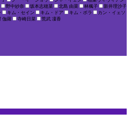
野中紗奈
坂本志穂菜
北島 由菜
林楓子
新井理沙子
ン
キム・セイン
キム・ドア
キム・ボラ
カン・イェソ
 伽羅
寺崎日菜
荒武 凜香