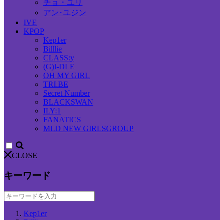
チョ・ユリ
アン･ユジン
IVE
KPOP
Kep1er
Billlie
CLASS:y
(G)I-DLE
OH MY GIRL
TRI.BE
Secret Number
BLACKSWAN
ILY:1
FANATICS
MLD NEW GIRLSGROUP
CLOSE
キーワード
Kep1er