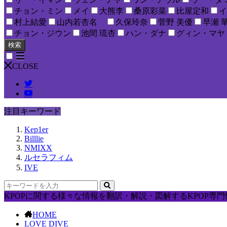
チョン・ミン
メイ
大熊李
桑原彩菜
比屋定和
イ
村上結愛
山内若杏名
久保玲奈
菅野 美優
早瀬 
チョン・ジウン
池間 琉杏
ハン・ダナ
グィン・マヤ
検索
CLOSE
注目キーワード
Kep1er
Billlie
NMIXX
ルセラフィム
IVE
KPOPに関する様々な情報を翻訳・解説・図解するKPOP専門情
HOME
LOVE DIVE