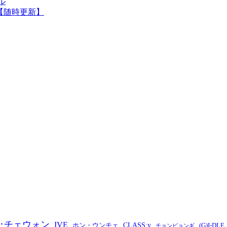
ル
！【随時更新】
･チェウォン
IVE
CLASS:y
ホン・ウンチェ
(G)I-DLE
チョンビョンギ