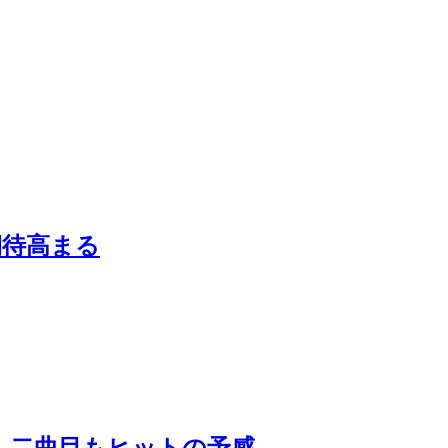
も期待高まる
ト公開…二曲目もヒットの予感