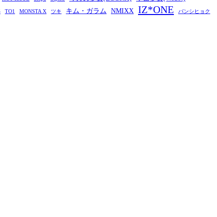
IZ*ONE
キム・ガラム
NMIXX
S
TO1
MONSTA X
ツキ
パンシヒョク