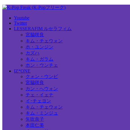
Youtube
Twitter
LESSERAFIM ルセラフィム
宮脇咲良
キム・チェウォン
ホ・ユンジン
カズハ
キム・ガラム
ホン・ウンチェ
IZ*ONE
クォン・ウンビ
宮脇咲良
カン・へウォン
チェ・イェナ
イ･チェヨン
キム・チェウォン
キム・ミンジュ
矢吹奈子
本田仁美