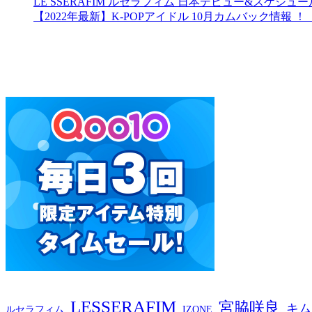
LE SSERAFIM ルセラフィム 日本デビュー&スケジュー
【2022年最新】K-POPアイドル 10月カムバック情報 
LESSERAFIM
宮脇咲良
キム
ルセラフィム
IZONE