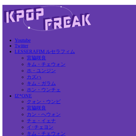
Youtube
Twitter
LESSERAFIM ルセラフィム
宮脇咲良
キム・チェウォン
ホ・ユンジン
カズハ
キム・ガラム
ホン・ウンチェ
IZ*ONE
クォン・ウンビ
宮脇咲良
カン・へウォン
チェ・イェナ
イ･チェヨン
キム・チェウォン