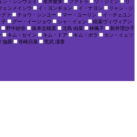
ェン・シンウェイ
永井愛実
ファトゥ
ソ・ジミン
リ
ウェンメイシウ
イ・ヨンギョン
イ・ナヨン
リャン・ジ
ーグァ
チョウ・シンユー
マー・ユーリン
イ・チェユン
々子
グー・イージョウ
シャ・イェン
稲葉ヴィヴィアン
野中紗奈
坂本志穂菜
北島 由菜
林楓子
新井理沙子
ン
キム・セイン
キム・ドア
キム・ボラ
カン・イェソ
 伽羅
寺崎日菜
荒武 凜香