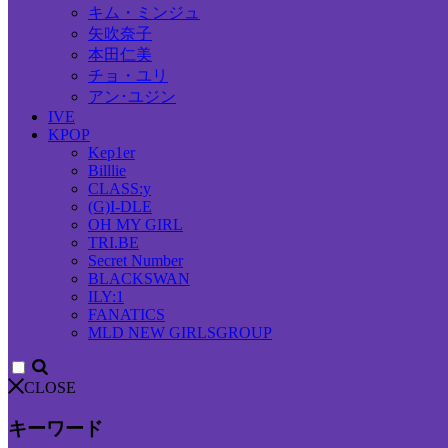
キム・ミンジュ
矢吹奈子
本田仁美
チョ・ユリ
アン･ユジン
IVE
KPOP
Kep1er
Billlie
CLASS:y
(G)I-DLE
OH MY GIRL
TRI.BE
Secret Number
BLACKSWAN
ILY:1
FANATICS
MLD NEW GIRLSGROUP
CLOSE
キーワード