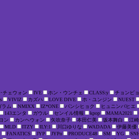
･チェウォン
IVE
ホン・ウンチェ
CLASS:y
チョンビ
s
VIVIZ
カズハ
LOVE DIVE
ホ・ユンジン
NUEST
ガラム
NMIXX
IZ*ONE
パンシヒョク
ヒュニンバヒエ
143エンタ
ガウル
センイル情報
kpop
MAMA2021
ヨン
カンヘウォン
矢吹奈子
本田仁美
坂本舞白
江崎
MLD
ITZY
ILY:1
川口ゆりな
WADADA
伊藤美優
R
FANATICS
JYP
JYPn
PRODUCE48
SM
YG
SN