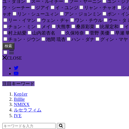
ユ・ダヨン
スー・ルイチー
フー・ヤーニン
ユン・ジ
ウ・シーチー
ジアイ
イ・ユンジ
リャン・チャオ
シ
ャオ
リン・シューユィン
アン・ジョンミン
ポン・イ
リー・イマン
ウェン・ヂャ
ワン・チウル
ウー・タ
チョン・ミン
メイ
大熊李
桑原彩菜
比屋定和
イ
村上結愛
山内若杏名
久保玲奈
菅野 美優
早瀬 
チョン・ジウン
池間 琉杏
ハン・ダナ
グィン・マヤ
検索
CLOSE
注目キーワード
Kep1er
Billlie
NMIXX
ルセラフィム
IVE