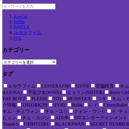
Kep1er
Billlie
NMIXX
ルセラフィム
IVE
カテゴリー
タグ
ルセラフィム
LESSERAFIM
IZONE
宮脇咲良
キム
(LOONA)
宇宙少女(WJSN)
ヒョリン(SISTER)
Brave GIrl
THE BOYZ
PLEDIS
TO1
MONSTA X
ツキ
キム・
ク情報
THEORIGIN
HYBE
Billlie
レイ
CherryBullet
キム・チェウォン
チョ・ユリ
クォン・ウンビ
イ･チェ
ヒョン
チェ・ユジン
ADOR
ISTエンターテインメント
Dispatch
OHMYGIRL
BLACKSWAN
SECRET NUMBE