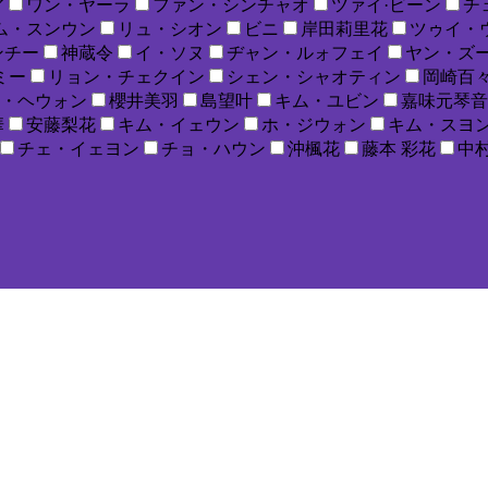
ア
ワン・ヤーラ
ファン・シンチャオ
ツァイ·ビーン
チ
ム・スンウン
リュ・シオン
ビニ
岸田莉里花
ツゥイ・
ンチー
神蔵令
イ・ソヌ
ヂャン・ルォフェイ
ヤン・ズ
ミー
リョン・チェクイン
シェン・シャオティン
岡崎百
・ヘウォン
櫻井美羽
島望叶
キム・ユビン
嘉味元琴音
華
安藤梨花
キム・イェウン
ホ・ジウォン
キム・スヨ
チェ・イェヨン
チョ・ハウン
沖楓花
藤本 彩花
中村