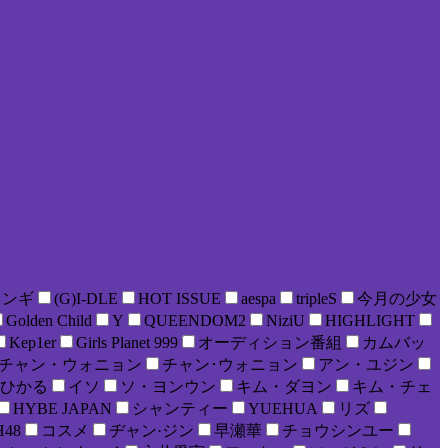
ョンギ
(G)I-DLE
HOT ISSUE
aespa
tripleS
今月の少女
Golden Child
Y
QUEENDOM2
NiziU
HIGHLIGHT
Kep1er
Girls Planet 999
オーディション番組
カムバッ
チャン・ウォニョン
チャン･ウォニョン
アン・ユジン
ひかる
イソ
ソ・ヨンウン
キム・ダヨン
キム・チェ
HYBE JAPAN
シャンティー
YUEHUA
リズ
H48
コスメ
ヂャン·ジン
早瀬華
チョウシンユー