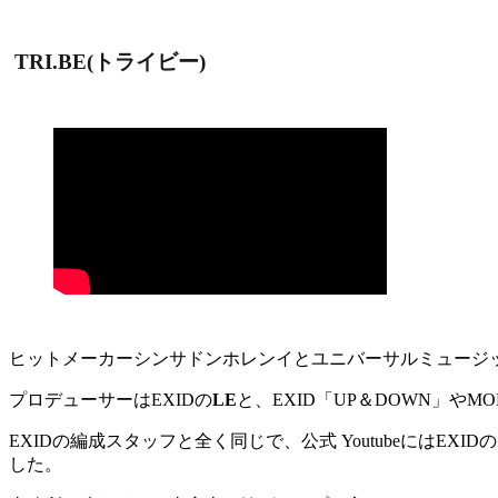
TRI.BE(トライビー)
ヒットメーカーシンサドンホレンイとユニバーサルミュージックが共同
プロデューサーはEXIDの
LE
と、EXID「UP＆DOWN」やM
EXIDの編成スタッフと全く同じで、公式 Youtubeには
した。