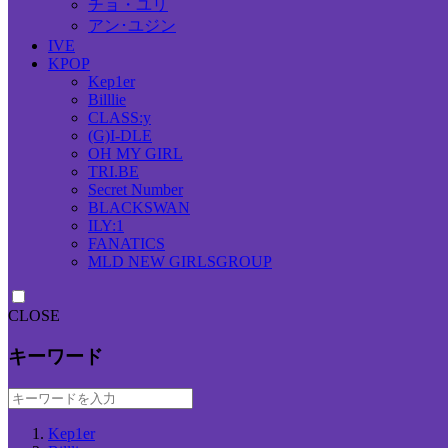
チョ・ユリ
アン･ユジン
IVE
KPOP
Kep1er
Billlie
CLASS:y
(G)I-DLE
OH MY GIRL
TRI.BE
Secret Number
BLACKSWAN
ILY:1
FANATICS
MLD NEW GIRLSGROUP
CLOSE
キーワード
Kep1er