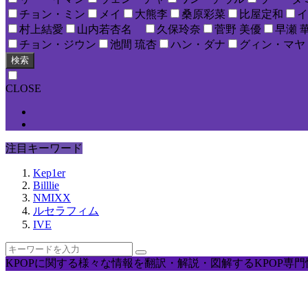
チョン・ミン
メイ
大熊李
桑原彩菜
比屋定和
イ
村上結愛
山内若杏名
久保玲奈
菅野 美優
早瀬 
チョン・ジウン
池間 琉杏
ハン・ダナ
グィン・マヤ
検索
CLOSE
注目キーワード
Kep1er
Billlie
NMIXX
ルセラフィム
IVE
KPOPに関する様々な情報を翻訳・解説・図解するKPOP専門情