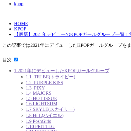
kpop
HOME
KPOP
【最新】2021年デビューのKPOPガールグループ一
この記事では2021年にデビューしたKPOPガールグループ
目次
1
2021年にデビューしたKPOPガールグループ
1.1
TRI.BE(トライビー)
1.2
PURPLE KISS
1.3
PIXY
1.4
MAJORS
1.5
HOT ISSUE
1.6
LIGHTSUM
1.7
SKYLE(スカイリー)
1.8
Hi-L(ハイエル)
1.9
PoshGirls
1.10
PRITTI-G