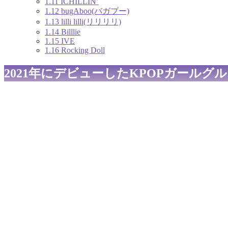
1.11
ICHILLIN’
1.12
bugAboo(バガブー)
1.13
lilli lilli(リリリリ)
1.14
Billlie
1.15
IVE
1.16
Rocking Doll
2021年にデビューしたKPOPガールグ