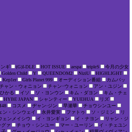
ョンギ
(G)I-DLE
HOT ISSUE
aespa
tripleS
今月の少女
Golden Child
Y
QUEENDOM2
NiziU
HIGHLIGHT
Kep1er
Girls Planet 999
オーディション番組
カムバッ
チャン・ウォニョン
チャン･ウォニョン
アン・ユジン
ひかる
イソ
ソ・ヨンウン
キム・ダヨン
キム・チェ
HYBE JAPAN
シャンティー
YUEHUA
リズ
H48
コスメ
ヂャン·ジン
早瀬華
チョウシンユー
ェン・シンウェイ
永井愛実
ファトゥ
ソ・ジミン
リ
ウェンメイシウ
イ・ヨンギョン
イ・ナヨン
リャン・ジ
ーグァ
チョウ・シンユー
マー・ユーリン
イ・チェユン
々子
グー・イージョウ
シャ・イェン
稲葉ヴィヴィアン