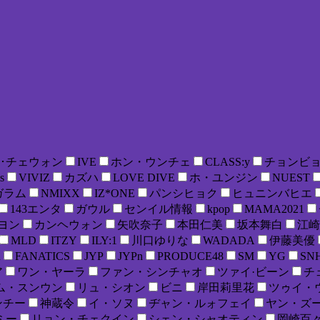
･チェウォン
IVE
ホン・ウンチェ
CLASS:y
チョンビ
s
VIVIZ
カズハ
LOVE DIVE
ホ・ユンジン
NUEST
ガラム
NMIXX
IZ*ONE
パンシヒョク
ヒュニンバヒエ
143エンタ
ガウル
センイル情報
kpop
MAMA2021
ヨン
カンヘウォン
矢吹奈子
本田仁美
坂本舞白
江崎
MLD
ITZY
ILY:1
川口ゆりな
WADADA
伊藤美優
R
FANATICS
JYP
JYPn
PRODUCE48
SM
YG
SN
ア
ワン・ヤーラ
ファン・シンチャオ
ツァイ·ビーン
チ
ム・スンウン
リュ・シオン
ビニ
岸田莉里花
ツゥイ・
ンチー
神蔵令
イ・ソヌ
ヂャン・ルォフェイ
ヤン・ズ
ミー
リョン・チェクイン
シェン・シャオティン
岡崎百