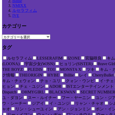
Billlie
NMIXX
ルセラフィム
IVE
カテゴリー
タグ
ルセラフィム
LESSERAFIM
IZONE
宮脇咲良
キム
(LOONA)
宇宙少女(WJSN)
ヒョリン(SISTER)
Brave GIrl
THE BOYZ
PLEDIS
TO1
MONSTA X
ツキ
キム・
ク情報
THEORIGIN
HYBE
Billlie
レイ
CherryBullet
キム・チェウォン
チョ・ユリ
クォン・ウンビ
イ･チェ
ヒョン
チェ・ユジン
ADOR
ISTエンターテインメント
Dispatch
OHMYGIRL
BLACKSWAN
SECRET NUMBE
ユ・ダヨン
スー・ルイチー
フー・ヤーニン
ユン・ジ
ウ・シーチー
ジアイ
イ・ユンジ
リャン・チャオ
シ
ャオ
リン・シューユィン
アン・ジョンミン
ポン・イ
リー・イマン
ウェン・ヂャ
ワン・チウル
ウー・タ