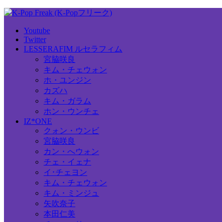
Youtube
Twitter
LESSERAFIM ルセラフィム
宮脇咲良
キム・チェウォン
ホ・ユンジン
カズハ
キム・ガラム
ホン・ウンチェ
IZ*ONE
クォン・ウンビ
宮脇咲良
カン・へウォン
チェ・イェナ
イ･チェヨン
キム・チェウォン
キム・ミンジュ
矢吹奈子
本田仁美