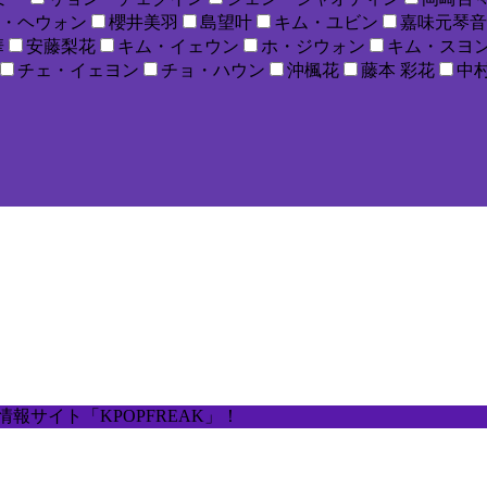
・ヘウォン
櫻井美羽
島望叶
キム・ユビン
嘉味元琴音
華
安藤梨花
キム・イェウン
ホ・ジウォン
キム・スヨ
チェ・イェヨン
チョ・ハウン
沖楓花
藤本 彩花
中村
報サイト「KPOPFREAK」！