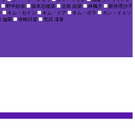
野中紗奈
坂本志穂菜
北島 由菜
林楓子
新井理沙子
ン
キム・セイン
キム・ドア
キム・ボラ
カン・イェソ
 伽羅
寺崎日菜
荒武 凜香