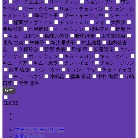
ン
イ・チェユン
リー・イマン
ウェン・ヂャ
ワン・
チウル
ウー・タミー
リョン・チェクイン
シェン・シ
ャオティン
岡崎百々子
グー・イージョウ
シャ・イェ
ン
稲葉ヴィヴィアン
チョン・ミン
メイ
大熊李
桑原彩菜
比屋定和
イ・ヘウォン
櫻井美羽
島望叶
キム・ユビン
嘉味元琴音
野中紗奈
坂本志穂菜
北島 由菜
林楓子
新井理沙子
村上結愛
山内若杏
名
久保玲奈
菅野 美優
早瀬 華
安藤梨花
キム・
イェウン
ホ・ジウォン
キム・スヨン
キム・セイン
キム・ドア
キム・ボラ
カン・イェソ
チョン・ジウン
池間 琉杏
ハン・ダナ
グィン・マヤ
チェ・イェヨ
ン
チョ・ハウン
沖楓花
藤本 彩花
中村 伽羅
寺崎
日菜
荒武 凜香
検索
CLOSE
プライバシーポリシー
お問い合わせ