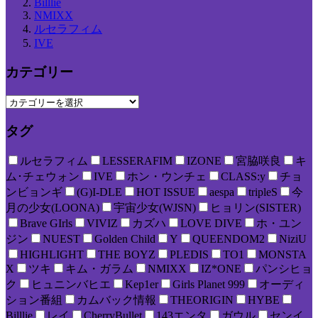
Billlie
NMIXX
ルセラフィム
IVE
カテゴリー
タグ
ルセラフィム
LESSERAFIM
IZONE
宮脇咲良
キ
ム･チェウォン
IVE
ホン・ウンチェ
CLASS:y
チョ
ンビョンギ
(G)I-DLE
HOT ISSUE
aespa
tripleS
今
月の少女(LOONA)
宇宙少女(WJSN)
ヒョリン(SISTER)
Brave GIrls
VIVIZ
カズハ
LOVE DIVE
ホ・ユン
ジン
NUEST
Golden Child
Y
QUEENDOM2
NiziU
HIGHLIGHT
THE BOYZ
PLEDIS
TO1
MONSTA
X
ツキ
キム・ガラム
NMIXX
IZ*ONE
パンシヒョ
ク
ヒュニンバヒエ
Kep1er
Girls Planet 999
オーディ
ション番組
カムバック情報
THEORIGIN
HYBE
Billlie
レイ
CherryBullet
143エンタ
ガウル
センイ