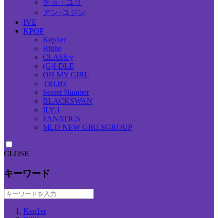
チョ・ユリ
アン･ユジン
IVE
KPOP
Kep1er
Billlie
CLASS:y
(G)I-DLE
OH MY GIRL
TRI.BE
Secret Number
BLACKSWAN
ILY:1
FANATICS
MLD NEW GIRLSGROUP
CLOSE
キーワード
Kep1er