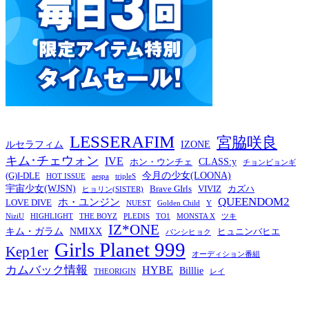
LESSERAFIM
宮脇咲良
ルセラフィム
IZONE
キム･チェウォン
IVE
CLASS:y
ホン・ウンチェ
チョンビョンギ
今月の少女(LOONA)
(G)I-DLE
HOT ISSUE
aespa
tripleS
宇宙少女(WJSN)
Brave GIrls
VIVIZ
カズハ
ヒョリン(SISTER)
QUEENDOM2
ホ・ユンジン
LOVE DIVE
NUEST
Golden Child
Y
NiziU
HIGHLIGHT
THE BOYZ
PLEDIS
TO1
MONSTA X
ツキ
IZ*ONE
キム・ガラム
NMIXX
ヒュニンバヒエ
パンシヒョク
Girls Planet 999
Kep1er
オーディション番組
カムバック情報
HYBE
Billlie
THEORIGIN
レイ