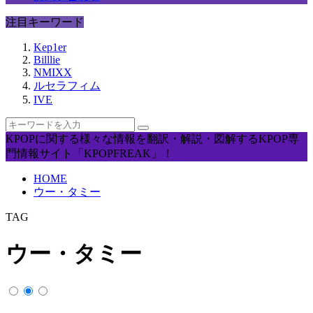
注目キーワード
Kep1er
Billlie
NMIXX
ルセラフィム
IVE
KPOPに関する様々な情報を翻訳・解説・図解するKPOP専
門情報サイト「KPOPFREAK」！
HOME
ウー・タミー
TAG
ウー・タミー