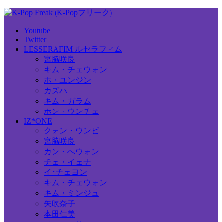
Youtube
Twitter
LESSERAFIM ルセラフィム
宮脇咲良
キム・チェウォン
ホ・ユンジン
カズハ
キム・ガラム
ホン・ウンチェ
IZ*ONE
クォン・ウンビ
宮脇咲良
カン・へウォン
チェ・イェナ
イ･チェヨン
キム・チェウォン
キム・ミンジュ
矢吹奈子
本田仁美