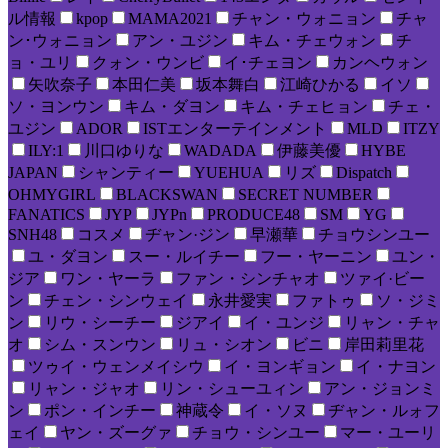
ル情報
kpop
MAMA2021
チャン・ウォニョン
チャ
ン･ウォニョン
アン・ユジン
キム・チェウォン
チ
ョ・ユリ
クォン・ウンビ
イ･チェヨン
カンヘウォン
矢吹奈子
本田仁美
坂本舞白
江崎ひかる
イソ
ソ・ヨンウン
キム・ダヨン
キム・チェヒョン
チェ・
ユジン
ADOR
ISTエンターテインメント
MLD
ITZY
ILY:1
川口ゆりな
WADADA
伊藤美優
HYBE
JAPAN
シャンティー
YUEHUA
リズ
Dispatch
OHMYGIRL
BLACKSWAN
SECRET NUMBER
FANATICS
JYP
JYPn
PRODUCE48
SM
YG
SNH48
コスメ
ヂャン·ジン
早瀬華
チョウシンユー
ユ・ダヨン
スー・ルイチー
フー・ヤーニン
ユン・
ジア
ワン・ヤーラ
ファン・シンチャオ
ツァイ·ビー
ン
チェン・シンウェイ
永井愛実
ファトゥ
ソ・ジミ
ン
リウ・シーチー
ジアイ
イ・ユンジ
リャン・チャ
オ
シム・スンウン
リュ・シオン
ビニ
岸田莉里花
ツゥイ・ウェンメイシウ
イ・ヨンギョン
イ・ナヨン
リャン・ジャオ
リン・シューユィン
アン・ジョンミ
ン
ポン・インチー
神蔵令
イ・ソヌ
ヂャン・ルォフ
ェイ
ヤン・ズーグァ
チョウ・シンユー
マー・ユーリ