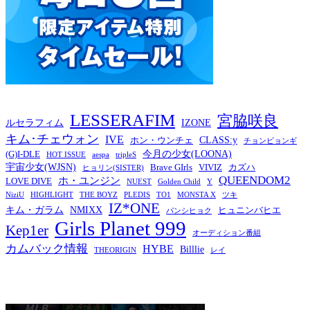
LESSERAFIM
宮脇咲良
ルセラフィム
IZONE
キム･チェウォン
IVE
CLASS:y
ホン・ウンチェ
チョンビョンギ
今月の少女(LOONA)
(G)I-DLE
HOT ISSUE
aespa
tripleS
宇宙少女(WJSN)
Brave GIrls
VIVIZ
カズハ
ヒョリン(SISTER)
QUEENDOM2
ホ・ユンジン
LOVE DIVE
NUEST
Golden Child
Y
NiziU
HIGHLIGHT
THE BOYZ
PLEDIS
TO1
MONSTA X
ツキ
IZ*ONE
キム・ガラム
NMIXX
ヒュニンバヒエ
パンシヒョク
Girls Planet 999
Kep1er
オーディション番組
カムバック情報
HYBE
Billlie
THEORIGIN
レイ