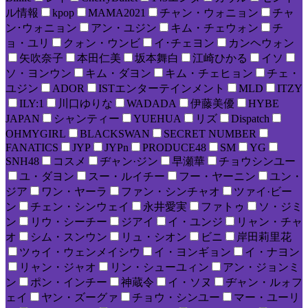
ル情報
kpop
MAMA2021
チャン・ウォニョン
チャ
ン･ウォニョン
アン・ユジン
キム・チェウォン
チ
ョ・ユリ
クォン・ウンビ
イ･チェヨン
カンヘウォン
矢吹奈子
本田仁美
坂本舞白
江崎ひかる
イソ
ソ・ヨンウン
キム・ダヨン
キム・チェヒョン
チェ・
ユジン
ADOR
ISTエンターテインメント
MLD
ITZY
ILY:1
川口ゆりな
WADADA
伊藤美優
HYBE
JAPAN
シャンティー
YUEHUA
リズ
Dispatch
OHMYGIRL
BLACKSWAN
SECRET NUMBER
FANATICS
JYP
JYPn
PRODUCE48
SM
YG
SNH48
コスメ
ヂャン·ジン
早瀬華
チョウシンユー
ユ・ダヨン
スー・ルイチー
フー・ヤーニン
ユン・
ジア
ワン・ヤーラ
ファン・シンチャオ
ツァイ·ビー
ン
チェン・シンウェイ
永井愛実
ファトゥ
ソ・ジミ
ン
リウ・シーチー
ジアイ
イ・ユンジ
リャン・チャ
オ
シム・スンウン
リュ・シオン
ビニ
岸田莉里花
ツゥイ・ウェンメイシウ
イ・ヨンギョン
イ・ナヨン
リャン・ジャオ
リン・シューユィン
アン・ジョンミ
ン
ポン・インチー
神蔵令
イ・ソヌ
ヂャン・ルォフ
ェイ
ヤン・ズーグァ
チョウ・シンユー
マー・ユーリ