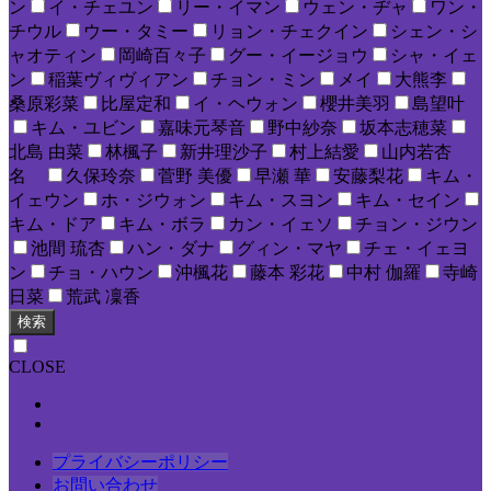
ン
イ・チェユン
リー・イマン
ウェン・ヂャ
ワン・
チウル
ウー・タミー
リョン・チェクイン
シェン・シ
ャオティン
岡崎百々子
グー・イージョウ
シャ・イェ
ン
稲葉ヴィヴィアン
チョン・ミン
メイ
大熊李
桑原彩菜
比屋定和
イ・ヘウォン
櫻井美羽
島望叶
キム・ユビン
嘉味元琴音
野中紗奈
坂本志穂菜
北島 由菜
林楓子
新井理沙子
村上結愛
山内若杏
名
久保玲奈
菅野 美優
早瀬 華
安藤梨花
キム・
イェウン
ホ・ジウォン
キム・スヨン
キム・セイン
キム・ドア
キム・ボラ
カン・イェソ
チョン・ジウン
池間 琉杏
ハン・ダナ
グィン・マヤ
チェ・イェヨ
ン
チョ・ハウン
沖楓花
藤本 彩花
中村 伽羅
寺崎
日菜
荒武 凜香
検索
CLOSE
プライバシーポリシー
お問い合わせ