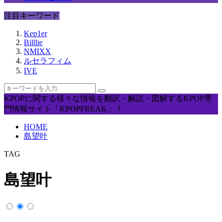
注目キーワード
Kep1er
Billlie
NMIXX
ルセラフィム
IVE
KPOPに関する様々な情報を翻訳・解説・図解するKPOP専
門情報サイト「KPOPFREAK」！
HOME
島望叶
TAG
島望叶