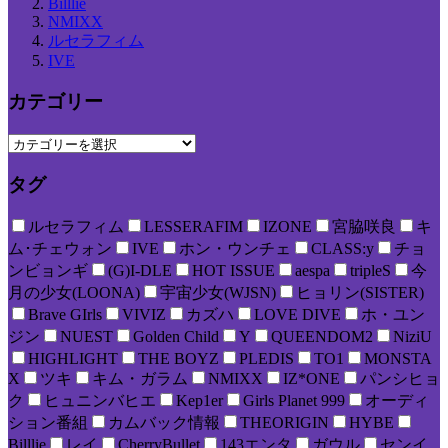
Billlie
NMIXX
ルセラフィム
IVE
カテゴリー
タグ
ルセラフィム
LESSERAFIM
IZONE
宮脇咲良
キ
ム･チェウォン
IVE
ホン・ウンチェ
CLASS:y
チョ
ンビョンギ
(G)I-DLE
HOT ISSUE
aespa
tripleS
今
月の少女(LOONA)
宇宙少女(WJSN)
ヒョリン(SISTER)
Brave GIrls
VIVIZ
カズハ
LOVE DIVE
ホ・ユン
ジン
NUEST
Golden Child
Y
QUEENDOM2
NiziU
HIGHLIGHT
THE BOYZ
PLEDIS
TO1
MONSTA
X
ツキ
キム・ガラム
NMIXX
IZ*ONE
パンシヒョ
ク
ヒュニンバヒエ
Kep1er
Girls Planet 999
オーディ
ション番組
カムバック情報
THEORIGIN
HYBE
Billlie
レイ
CherryBullet
143エンタ
ガウル
センイ