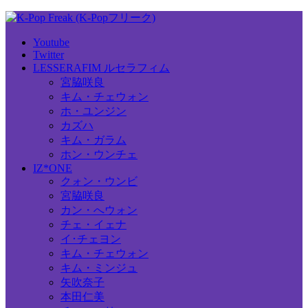
Youtube
Twitter
LESSERAFIM ルセラフィム
宮脇咲良
キム・チェウォン
ホ・ユンジン
カズハ
キム・ガラム
ホン・ウンチェ
IZ*ONE
クォン・ウンビ
宮脇咲良
カン・へウォン
チェ・イェナ
イ･チェヨン
キム・チェウォン
キム・ミンジュ
矢吹奈子
本田仁美