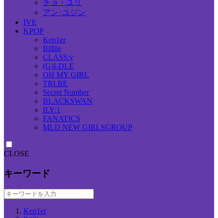
チョ・ユリ
アン･ユジン
IVE
KPOP
Kep1er
Billlie
CLASS:y
(G)I-DLE
OH MY GIRL
TRI.BE
Secret Number
BLACKSWAN
ILY:1
FANATICS
MLD NEW GIRLSGROUP
CLOSE
キーワード
Kep1er