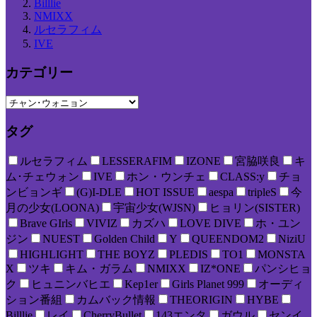
Billlie
NMIXX
ルセラフィム
IVE
カテゴリー
タグ
ルセラフィム
LESSERAFIM
IZONE
宮脇咲良
キ
ム･チェウォン
IVE
ホン・ウンチェ
CLASS:y
チョ
ンビョンギ
(G)I-DLE
HOT ISSUE
aespa
tripleS
今
月の少女(LOONA)
宇宙少女(WJSN)
ヒョリン(SISTER)
Brave GIrls
VIVIZ
カズハ
LOVE DIVE
ホ・ユン
ジン
NUEST
Golden Child
Y
QUEENDOM2
NiziU
HIGHLIGHT
THE BOYZ
PLEDIS
TO1
MONSTA
X
ツキ
キム・ガラム
NMIXX
IZ*ONE
パンシヒョ
ク
ヒュニンバヒエ
Kep1er
Girls Planet 999
オーディ
ション番組
カムバック情報
THEORIGIN
HYBE
Billlie
レイ
CherryBullet
143エンタ
ガウル
センイ