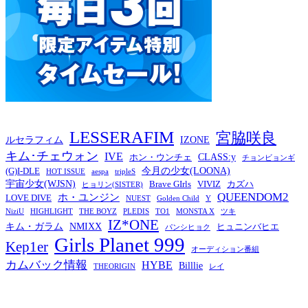
LESSERAFIM
宮脇咲良
ルセラフィム
IZONE
キム･チェウォン
IVE
CLASS:y
ホン・ウンチェ
チョンビョンギ
今月の少女(LOONA)
(G)I-DLE
HOT ISSUE
aespa
tripleS
宇宙少女(WJSN)
Brave GIrls
VIVIZ
カズハ
ヒョリン(SISTER)
QUEENDOM2
ホ・ユンジン
LOVE DIVE
NUEST
Golden Child
Y
NiziU
HIGHLIGHT
THE BOYZ
PLEDIS
TO1
MONSTA X
ツキ
IZ*ONE
キム・ガラム
NMIXX
ヒュニンバヒエ
パンシヒョク
Girls Planet 999
Kep1er
オーディション番組
カムバック情報
HYBE
Billlie
THEORIGIN
レイ