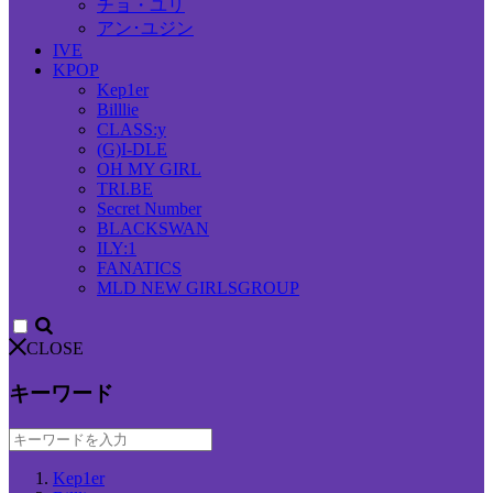
チョ・ユリ
アン･ユジン
IVE
KPOP
Kep1er
Billlie
CLASS:y
(G)I-DLE
OH MY GIRL
TRI.BE
Secret Number
BLACKSWAN
ILY:1
FANATICS
MLD NEW GIRLSGROUP
CLOSE
キーワード
Kep1er