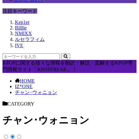
注目キーワード
Kep1er
Billlie
NMIXX
ルセラフィム
IVE
KPOPに関する様々な情報を翻訳・解説・図解するKPOP専
門情報サイト「KPOPFREAK」！
HOME
IZ*ONE
チャン･ウォニョン
CATEGORY
チャン･ウォニョン