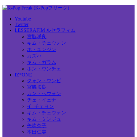
Youtube
Twitter
LESSERAFIM ルセラフィム
宮脇咲良
キム・チェウォン
ホ・ユンジン
カズハ
キム・ガラム
ホン・ウンチェ
IZ*ONE
クォン・ウンビ
宮脇咲良
カン・へウォン
チェ・イェナ
イ･チェヨン
キム・チェウォン
キム・ミンジュ
矢吹奈子
本田仁美