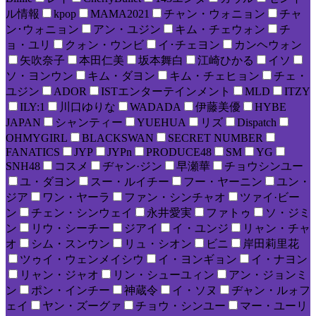
ル情報
kpop
MAMA2021
チャン・ウォニョン
チャ
ン･ウォニョン
アン・ユジン
キム・チェウォン
チ
ョ・ユリ
クォン・ウンビ
イ･チェヨン
カンヘウォン
矢吹奈子
本田仁美
坂本舞白
江崎ひかる
イソ
ソ・ヨンウン
キム・ダヨン
キム・チェヒョン
チェ・
ユジン
ADOR
ISTエンターテインメント
MLD
ITZY
ILY:1
川口ゆりな
WADADA
伊藤美優
HYBE
JAPAN
シャンティー
YUEHUA
リズ
Dispatch
OHMYGIRL
BLACKSWAN
SECRET NUMBER
FANATICS
JYP
JYPn
PRODUCE48
SM
YG
SNH48
コスメ
ヂャン·ジン
早瀬華
チョウシンユー
ユ・ダヨン
スー・ルイチー
フー・ヤーニン
ユン・
ジア
ワン・ヤーラ
ファン・シンチャオ
ツァイ·ビー
ン
チェン・シンウェイ
永井愛実
ファトゥ
ソ・ジミ
ン
リウ・シーチー
ジアイ
イ・ユンジ
リャン・チャ
オ
シム・スンウン
リュ・シオン
ビニ
岸田莉里花
ツゥイ・ウェンメイシウ
イ・ヨンギョン
イ・ナヨン
リャン・ジャオ
リン・シューユィン
アン・ジョンミ
ン
ポン・インチー
神蔵令
イ・ソヌ
ヂャン・ルォフ
ェイ
ヤン・ズーグァ
チョウ・シンユー
マー・ユーリ