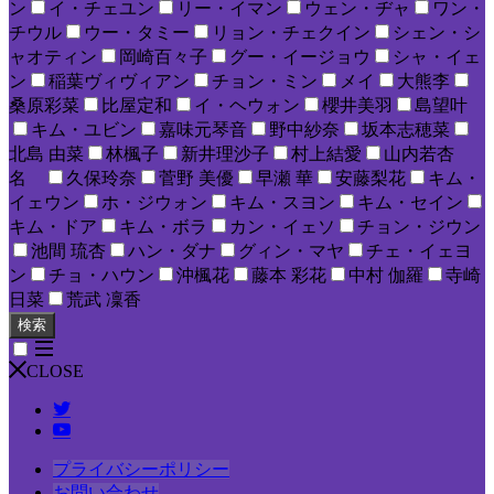
ン
イ・チェユン
リー・イマン
ウェン・ヂャ
ワン・
チウル
ウー・タミー
リョン・チェクイン
シェン・シ
ャオティン
岡崎百々子
グー・イージョウ
シャ・イェ
ン
稲葉ヴィヴィアン
チョン・ミン
メイ
大熊李
桑原彩菜
比屋定和
イ・ヘウォン
櫻井美羽
島望叶
キム・ユビン
嘉味元琴音
野中紗奈
坂本志穂菜
北島 由菜
林楓子
新井理沙子
村上結愛
山内若杏
名
久保玲奈
菅野 美優
早瀬 華
安藤梨花
キム・
イェウン
ホ・ジウォン
キム・スヨン
キム・セイン
キム・ドア
キム・ボラ
カン・イェソ
チョン・ジウン
池間 琉杏
ハン・ダナ
グィン・マヤ
チェ・イェヨ
ン
チョ・ハウン
沖楓花
藤本 彩花
中村 伽羅
寺崎
日菜
荒武 凜香
検索
CLOSE
プライバシーポリシー
お問い合わせ