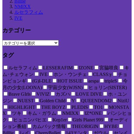
Billlie
NMIXX
ルセラフィム
IVE
カテゴリー
タグ
ルセラフィム
LESSERAFIM
IZONE
宮脇咲良
キ
ム･チェウォン
IVE
ホン・ウンチェ
CLASS:y
チョ
ンビョンギ
(G)I-DLE
HOT ISSUE
aespa
tripleS
今
月の少女(LOONA)
宇宙少女(WJSN)
ヒョリン(SISTER)
Brave GIrls
VIVIZ
カズハ
LOVE DIVE
ホ・ユン
ジン
NUEST
Golden Child
Y
QUEENDOM2
NiziU
HIGHLIGHT
THE BOYZ
PLEDIS
TO1
MONSTA
X
ツキ
キム・ガラム
NMIXX
IZ*ONE
パンシヒョ
ク
ヒュニンバヒエ
Kep1er
Girls Planet 999
オーディ
ション番組
カムバック情報
THEORIGIN
HYBE
Billlie
レイ
CherryBullet
143エンタ
ガウル
センイ