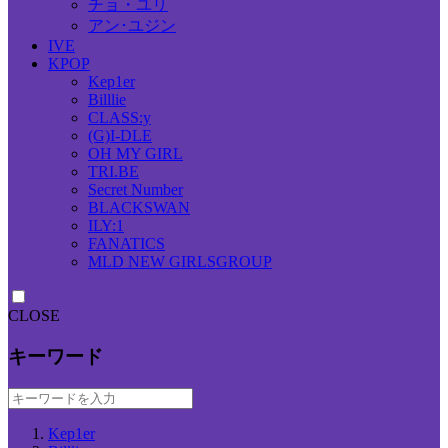
チョ・ユリ
アン･ユジン
IVE
KPOP
Kep1er
Billlie
CLASS:y
(G)I-DLE
OH MY GIRL
TRI.BE
Secret Number
BLACKSWAN
ILY:1
FANATICS
MLD NEW GIRLSGROUP
CLOSE
キーワード
Kep1er