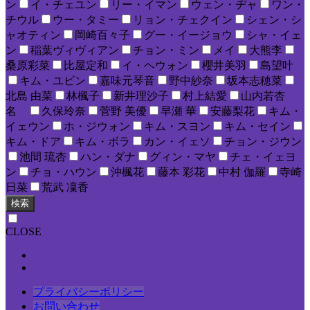
ン
イ・チェユン
リー・イマン
ウェン・ヂャ
ワン・
チウル
ウー・タミー
リョン・チェクイン
シェン・シ
ャオティン
岡崎百々子
グー・イージョウ
シャ・イェ
ン
稲葉ヴィヴィアン
チョン・ミン
メイ
大熊李
桑原彩菜
比屋定和
イ・ヘウォン
櫻井美羽
島望叶
キム・ユビン
嘉味元琴音
野中紗奈
坂本志穂菜
北島 由菜
林楓子
新井理沙子
村上結愛
山内若杏
名
久保玲奈
菅野 美優
早瀬 華
安藤梨花
キム・
イェウン
ホ・ジウォン
キム・スヨン
キム・セイン
キム・ドア
キム・ボラ
カン・イェソ
チョン・ジウン
池間 琉杏
ハン・ダナ
グィン・マヤ
チェ・イェヨ
ン
チョ・ハウン
沖楓花
藤本 彩花
中村 伽羅
寺崎
日菜
荒武 凜香
検索
CLOSE
プライバシーポリシー
お問い合わせ