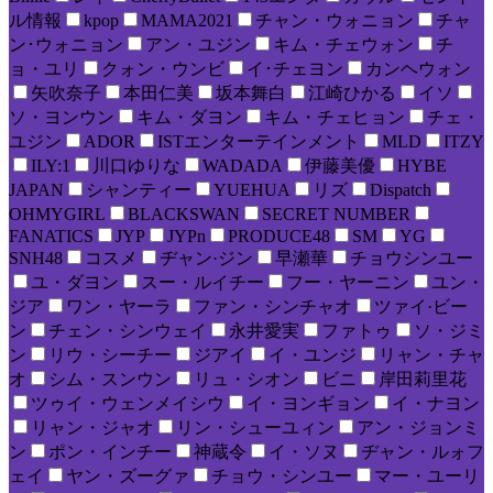
ル情報
kpop
MAMA2021
チャン・ウォニョン
チャ
ン･ウォニョン
アン・ユジン
キム・チェウォン
チ
ョ・ユリ
クォン・ウンビ
イ･チェヨン
カンヘウォン
矢吹奈子
本田仁美
坂本舞白
江崎ひかる
イソ
ソ・ヨンウン
キム・ダヨン
キム・チェヒョン
チェ・
ユジン
ADOR
ISTエンターテインメント
MLD
ITZY
ILY:1
川口ゆりな
WADADA
伊藤美優
HYBE
JAPAN
シャンティー
YUEHUA
リズ
Dispatch
OHMYGIRL
BLACKSWAN
SECRET NUMBER
FANATICS
JYP
JYPn
PRODUCE48
SM
YG
SNH48
コスメ
ヂャン·ジン
早瀬華
チョウシンユー
ユ・ダヨン
スー・ルイチー
フー・ヤーニン
ユン・
ジア
ワン・ヤーラ
ファン・シンチャオ
ツァイ·ビー
ン
チェン・シンウェイ
永井愛実
ファトゥ
ソ・ジミ
ン
リウ・シーチー
ジアイ
イ・ユンジ
リャン・チャ
オ
シム・スンウン
リュ・シオン
ビニ
岸田莉里花
ツゥイ・ウェンメイシウ
イ・ヨンギョン
イ・ナヨン
リャン・ジャオ
リン・シューユィン
アン・ジョンミ
ン
ポン・インチー
神蔵令
イ・ソヌ
ヂャン・ルォフ
ェイ
ヤン・ズーグァ
チョウ・シンユー
マー・ユーリ