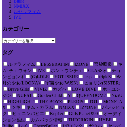
Billlie
NMIXX
ルセラフィム
IVE
カテゴリー
タグ
ルセラフィム
LESSERAFIM
IZONE
宮脇咲良
キ
ム･チェウォン
IVE
ホン・ウンチェ
CLASS:y
チョ
ンビョンギ
(G)I-DLE
HOT ISSUE
aespa
tripleS
今
月の少女(LOONA)
宇宙少女(WJSN)
ヒョリン(SISTER)
Brave GIrls
VIVIZ
カズハ
LOVE DIVE
ホ・ユン
ジン
NUEST
Golden Child
Y
QUEENDOM2
NiziU
HIGHLIGHT
THE BOYZ
PLEDIS
TO1
MONSTA
X
ツキ
キム・ガラム
NMIXX
IZ*ONE
パンシヒョ
ク
ヒュニンバヒエ
Kep1er
Girls Planet 999
オーディ
ション番組
カムバック情報
THEORIGIN
HYBE
Billlie
レイ
CherryBullet
143エンタ
ガウル
センイ