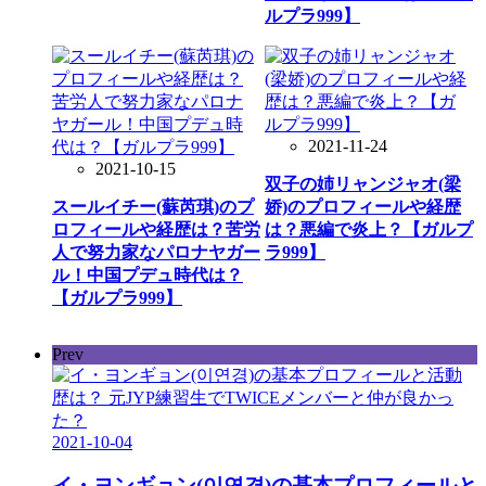
ルプラ999】
2021-11-24
2021-10-15
双子の姉リャンジャオ(梁
スールイチー(蘇芮琪)のプ
娇)のプロフィールや経歴
ロフィールや経歴は？苦労
は？悪編で炎上？【ガルプ
人で努力家なパロナヤガー
ラ999】
ル！中国プデュ時代は？
【ガルプラ999】
Prev
2021-10-04
イ・ヨンギョン(이연경)の基本プロフィールと