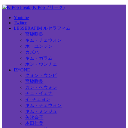
Youtube
Twitter
LESSERAFIM ルセラフィム
宮脇咲良
キム・チェウォン
ホ・ユンジン
カズハ
キム・ガラム
ホン・ウンチェ
IZ*ONE
クォン・ウンビ
宮脇咲良
カン・へウォン
チェ・イェナ
イ･チェヨン
キム・チェウォン
キム・ミンジュ
矢吹奈子
本田仁美