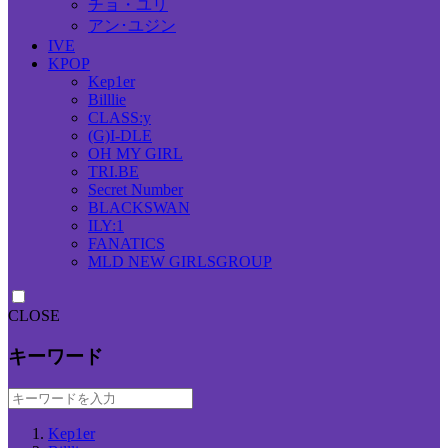
チョ・ユリ
アン･ユジン
IVE
KPOP
Kep1er
Billlie
CLASS:y
(G)I-DLE
OH MY GIRL
TRI.BE
Secret Number
BLACKSWAN
ILY:1
FANATICS
MLD NEW GIRLSGROUP
CLOSE
キーワード
Kep1er