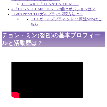
3.1
TWICE『 I CAN’T STOP ME』
4
「CONNECT MISSION」の曲とポジションは？
5
Girls Planet 999(ガルプラ)の視聴方法は？
5.1.1
ガールズプラネット999関連SNSはこ
ちら
チョン・ミン(정민)の基本プロフィー
ルと活動歴は？