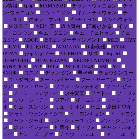
ル情報
kpop
MAMA2021
チャン・ウォニョン
チャ
ン･ウォニョン
アン・ユジン
キム・チェウォン
チ
ョ・ユリ
クォン・ウンビ
イ･チェヨン
カンヘウォン
矢吹奈子
本田仁美
坂本舞白
江崎ひかる
イソ
ソ・ヨンウン
キム・ダヨン
キム・チェヒョン
チェ・
ユジン
ADOR
ISTエンターテインメント
MLD
ITZY
ILY:1
川口ゆりな
WADADA
伊藤美優
HYBE
JAPAN
シャンティー
YUEHUA
リズ
Dispatch
OHMYGIRL
BLACKSWAN
SECRET NUMBER
FANATICS
JYP
JYPn
PRODUCE48
SM
YG
SNH48
コスメ
ヂャン·ジン
早瀬華
チョウシンユー
ユ・ダヨン
スー・ルイチー
フー・ヤーニン
ユン・
ジア
ワン・ヤーラ
ファン・シンチャオ
ツァイ·ビー
ン
チェン・シンウェイ
永井愛実
ファトゥ
ソ・ジミ
ン
リウ・シーチー
ジアイ
イ・ユンジ
リャン・チャ
オ
シム・スンウン
リュ・シオン
ビニ
岸田莉里花
ツゥイ・ウェンメイシウ
イ・ヨンギョン
イ・ナヨン
リャン・ジャオ
リン・シューユィン
アン・ジョンミ
ン
ポン・インチー
神蔵令
イ・ソヌ
ヂャン・ルォフ
ェイ
ヤン・ズーグァ
チョウ・シンユー
マー・ユーリ