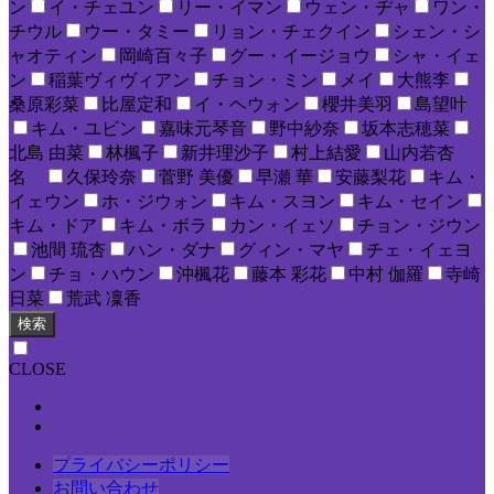
ン
イ・チェユン
リー・イマン
ウェン・ヂャ
ワン・
チウル
ウー・タミー
リョン・チェクイン
シェン・シ
ャオティン
岡崎百々子
グー・イージョウ
シャ・イェ
ン
稲葉ヴィヴィアン
チョン・ミン
メイ
大熊李
桑原彩菜
比屋定和
イ・ヘウォン
櫻井美羽
島望叶
キム・ユビン
嘉味元琴音
野中紗奈
坂本志穂菜
北島 由菜
林楓子
新井理沙子
村上結愛
山内若杏
名
久保玲奈
菅野 美優
早瀬 華
安藤梨花
キム・
イェウン
ホ・ジウォン
キム・スヨン
キム・セイン
キム・ドア
キム・ボラ
カン・イェソ
チョン・ジウン
池間 琉杏
ハン・ダナ
グィン・マヤ
チェ・イェヨ
ン
チョ・ハウン
沖楓花
藤本 彩花
中村 伽羅
寺崎
日菜
荒武 凜香
検索
CLOSE
プライバシーポリシー
お問い合わせ