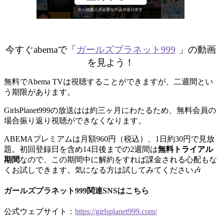
今すぐabemaで「
ガールズプラネット999
」の動画
を見よう！
無料でAbema TVは視聴することができますが、二週間とい
う期限があります。
GirlsPlanet999の放送はは約三ヶ月にわたるため、無料会員の
場合振り返り視聴ができなくなります。
ABEMAプレミアムは月額960円（税込）、1日約30円で見放
題。初回登録日を含め14日後までの2週間は
無料トライアル
期間
なので、この期間中に解約をすれば課金される心配もな
くお試しできます。気になる方は試してみてください🎶
ガールズプラネット999関連SNSはこちら
公式ウェブサイト：
https://girlsplanet999.com/