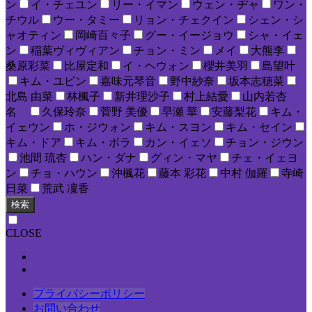
ン
イ・チェユン
リー・イマン
ウェン・ヂャ
ワン・
チウル
ウー・タミー
リョン・チェクイン
シェン・シ
ャオティン
岡崎百々子
グー・イージョウ
シャ・イェ
ン
稲葉ヴィヴィアン
チョン・ミン
メイ
大熊李
桑原彩菜
比屋定和
イ・ヘウォン
櫻井美羽
島望叶
キム・ユビン
嘉味元琴音
野中紗奈
坂本志穂菜
北島 由菜
林楓子
新井理沙子
村上結愛
山内若杏
名
久保玲奈
菅野 美優
早瀬 華
安藤梨花
キム・
イェウン
ホ・ジウォン
キム・スヨン
キム・セイン
キム・ドア
キム・ボラ
カン・イェソ
チョン・ジウン
池間 琉杏
ハン・ダナ
グィン・マヤ
チェ・イェヨ
ン
チョ・ハウン
沖楓花
藤本 彩花
中村 伽羅
寺崎
日菜
荒武 凜香
検索
CLOSE
プライバシーポリシー
お問い合わせ