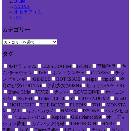
Billlie
NMIXX
ルセラフィム
IVE
カテゴリー
タグ
ルセラフィム
LESSERAFIM
IZONE
宮脇咲良
キ
ム･チェウォン
IVE
ホン・ウンチェ
CLASS:y
チョ
ンビョンギ
(G)I-DLE
HOT ISSUE
aespa
tripleS
今
月の少女(LOONA)
宇宙少女(WJSN)
ヒョリン(SISTER)
Brave GIrls
VIVIZ
カズハ
LOVE DIVE
ホ・ユン
ジン
NUEST
Golden Child
Y
QUEENDOM2
NiziU
HIGHLIGHT
THE BOYZ
PLEDIS
TO1
MONSTA
X
ツキ
キム・ガラム
NMIXX
IZ*ONE
パンシヒョ
ク
ヒュニンバヒエ
Kep1er
Girls Planet 999
オーディ
ション番組
カムバック情報
THEORIGIN
HYBE
Billlie
レイ
CherryBullet
143エンタ
ガウル
センイ