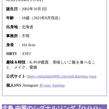
誕生日
：2002年10月3日
年齢
：18歳（2021年8月現在）
出身地
：北海道
事務所
：不明
身長
：161.0cm
MBTI
: ESFJ
趣味＆特技
：K-POP鑑賞、美味しいご飯を食べるこ
と、メイク、愛嬌
公式サイト
:
https://girlsplanet999.com/girls/kitajima-yuna
個人SNS
:Instagram
＠yuna_kitajima
北島 由菜のシグナルソング『O.O.O』