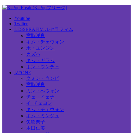
Youtube
Twitter
LESSERAFIM ルセラフィム
宮脇咲良
キム・チェウォン
ホ・ユンジン
カズハ
キム・ガラム
ホン・ウンチェ
IZ*ONE
クォン・ウンビ
宮脇咲良
カン・へウォン
チェ・イェナ
イ･チェヨン
キム・チェウォン
キム・ミンジュ
矢吹奈子
本田仁美