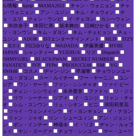
ル情報
kpop
MAMA2021
チャン・ウォニョン
チャ
ン･ウォニョン
アン・ユジン
キム・チェウォン
チ
ョ・ユリ
クォン・ウンビ
イ･チェヨン
カンヘウォン
矢吹奈子
本田仁美
坂本舞白
江崎ひかる
イソ
ソ・ヨンウン
キム・ダヨン
キム・チェヒョン
チェ・
ユジン
ADOR
ISTエンターテインメント
MLD
ITZY
ILY:1
川口ゆりな
WADADA
伊藤美優
HYBE
JAPAN
シャンティー
YUEHUA
リズ
Dispatch
OHMYGIRL
BLACKSWAN
SECRET NUMBER
FANATICS
JYP
JYPn
PRODUCE48
SM
YG
SNH48
コスメ
ヂャン·ジン
早瀬華
チョウシンユー
ユ・ダヨン
スー・ルイチー
フー・ヤーニン
ユン・
ジア
ワン・ヤーラ
ファン・シンチャオ
ツァイ·ビー
ン
チェン・シンウェイ
永井愛実
ファトゥ
ソ・ジミ
ン
リウ・シーチー
ジアイ
イ・ユンジ
リャン・チャ
オ
シム・スンウン
リュ・シオン
ビニ
岸田莉里花
ツゥイ・ウェンメイシウ
イ・ヨンギョン
イ・ナヨン
リャン・ジャオ
リン・シューユィン
アン・ジョンミ
ン
ポン・インチー
神蔵令
イ・ソヌ
ヂャン・ルォフ
ェイ
ヤン・ズーグァ
チョウ・シンユー
マー・ユーリ