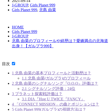
2021-09-14
J-GROUP
,
Girls Planet 999
Girls Planet 999
,
北島 由菜
HOME
Girls Planet 999
J-GROUP
北島 由菜のプロフィールや経歴は？愛嬌満点の北海道
出身！【ガルプラ999】
目次
1
北島 由菜の基本プロフィールと活動歴は？
1.1
北島 由菜(ガルプラ)のプロフィール
2
北島 由菜のシグナルソング『O.O.O』評価は？
2.1
シグナルソング評価：24位
3
プラネット探索戦評価は？
3.1
DIA『Hug U TWICE『FANCY』
4
「CONNECT MISSION」の曲とポジションは？
5
Girls Planet 999(ガルプラ)の視聴方法は？