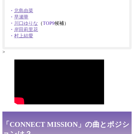
・
北島由菜
・
早瀬華
・
川口ゆりな
（
TOP9
候補）
・
岸田莉里花
・
村上結愛
>
「CONNECT MISSION」の曲とポジシ