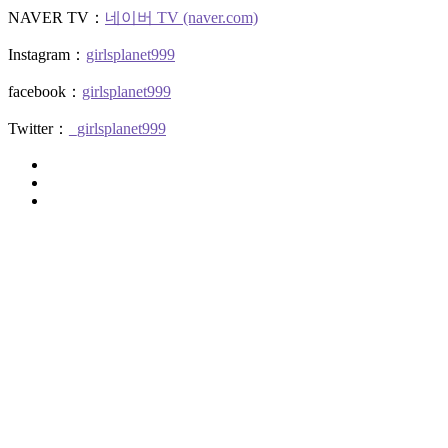
NAVER TV：
네이버 TV (naver.com)
Instagram：
girlsplanet999
facebook：
girlsplanet999
Twitter：
_girlsplanet999