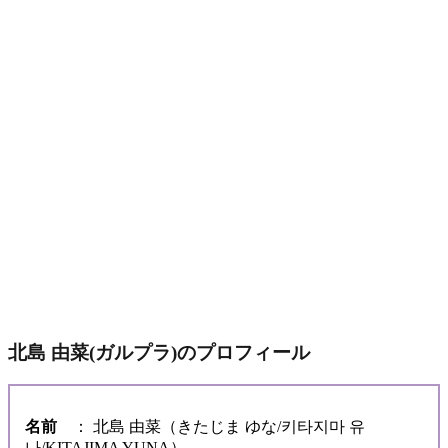
北島 由菜(ガルプラ)のプロフィール
名前
： 北島 由菜（きたじま ゆな/키타지마 유
나/KITAJIMA YUNA）