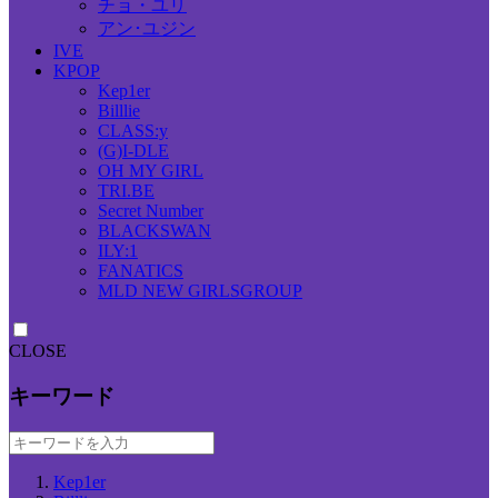
チョ・ユリ
アン･ユジン
IVE
KPOP
Kep1er
Billlie
CLASS:y
(G)I-DLE
OH MY GIRL
TRI.BE
Secret Number
BLACKSWAN
ILY:1
FANATICS
MLD NEW GIRLSGROUP
CLOSE
キーワード
Kep1er