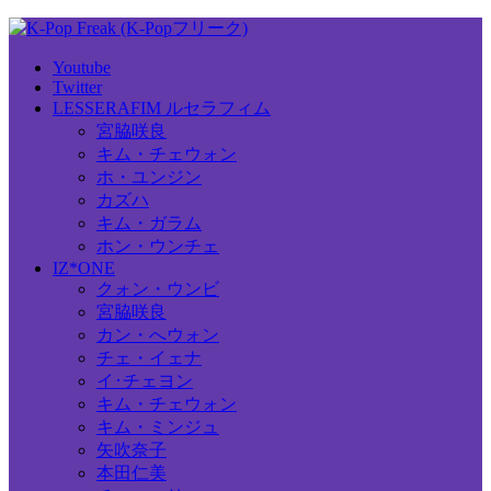
Youtube
Twitter
LESSERAFIM ルセラフィム
宮脇咲良
キム・チェウォン
ホ・ユンジン
カズハ
キム・ガラム
ホン・ウンチェ
IZ*ONE
クォン・ウンビ
宮脇咲良
カン・へウォン
チェ・イェナ
イ･チェヨン
キム・チェウォン
キム・ミンジュ
矢吹奈子
本田仁美