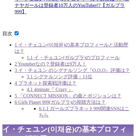
ナヤガールは登録者10万人のYouTuber!?【ガルプラ
999】
目次
1
イ・チェユン(이채윤)の基本プロフィールと活動歴
は？
1.1
イ・チェユン(ガルプラ)のプロフィール
2
Youtuberなの？登録者は9万人！
3
イ・チェユン のシグナルソング『O.O.O』評価は？
3.1
シグナルソング評価：11位
4
プラネット探索戦評価は？
4.1
4minute『 Crazy 』
5
「CONNECT MISSION」の曲とポジションは？
6
Girls Planet 999(ガルプラ)の視聴方法は？
6.1.1
ガールズプラネット999関連SNSはこ
ちら
イ・チェユン(이채윤)の基本プロフィ