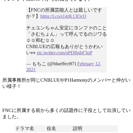
【FNCの所属芸能人とは親しいです
か？】
https://t.co/s14rK13OcO
チェユンちゃん安定にヨンファのこと
「さむちょん」って呼んでるのジワる
☺️☺️和む☺️☺️
CNBLUEの広報もありがとうかわい
い🍬
pic.twitter.com/nPDBnbF3qP
— もちこ (@blueffect97)
February 12,
2021
所属事務所が同じCNBLUEやP1Harmonyのメンバーと仲がい
い様子！
FNCに所属する前から多くの話題作に子役として出演してい
ました。
ドラマ名
役名
説明