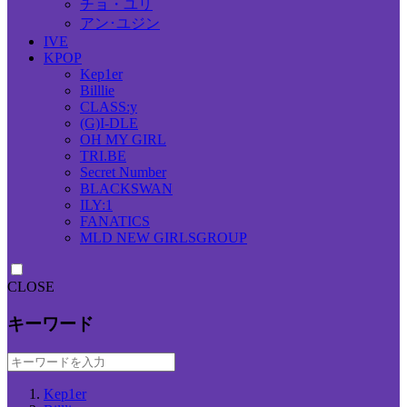
チョ・ユリ
アン･ユジン
IVE
KPOP
Kep1er
Billlie
CLASS:y
(G)I-DLE
OH MY GIRL
TRI.BE
Secret Number
BLACKSWAN
ILY:1
FANATICS
MLD NEW GIRLSGROUP
CLOSE
キーワード
Kep1er