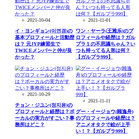
2021-10-04
2021-11-01
イ・ヨンギョン(이연경)の
ワン・ヤーラ(王雅乐)のプ
基本プロフィールと活動歴
ロフィールや経歴は？ガル
は？ 元JYP練習生で
プラ１の不思議ちゃん？い
TWICEメンバーと仲が良
つも持ってる人形は何？
かった？
【ガルプラ999】
2021-10-29
2021-11-11
チョン・ジユン(정지윤)の
プロフィールと経歴は？ボ
グー・イージョウ(顾逸舟)
ーカルの実力がすごい？事
のプロフィールや経歴は？
務所はどこ？
アニメオタクで絵が上手
い！？【ガルプラ999】