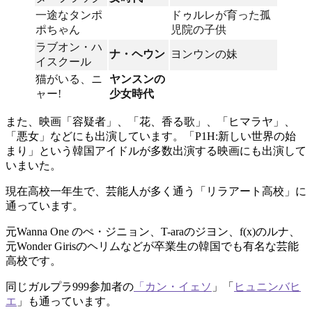
一途なタンポ
ドゥルレが育った孤
ポちゃん
児院の子供
ラブオン・ハ
ナ・ヘウン
ヨンウンの妹
イスクール
猫がいる、ニ
ヤンスンの
ャー!
少女時代
また、映画「容疑者」、「花、香る歌」、「ヒマラヤ」、
「悪女」などにも出演しています。「P1H:新しい世界の始
まり」という韓国アイドルが多数出演する映画にも出演して
いまいた。
現在高校一年生で、芸能人が多く通う「リラアート高校」に
通っています。
元Wanna One のぺ・ジニョン、T-araのジヨン、f(x)のルナ、
元Wonder Girisのヘリムなどが卒業生の韓国でも有名な芸能
高校です。
同じガルプラ999参加者の
「カン・イェソ
」「
ヒュニンバヒ
エ
」も通っています。