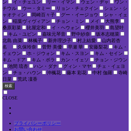
ン
イ・チェユン
リー・イマン
ウェン・ヂャ
ワン・
チウル
ウー・タミー
リョン・チェクイン
シェン・シ
ャオティン
岡崎百々子
グー・イージョウ
シャ・イェ
ン
稲葉ヴィヴィアン
チョン・ミン
メイ
大熊李
桑原彩菜
比屋定和
イ・ヘウォン
櫻井美羽
島望叶
キム・ユビン
嘉味元琴音
野中紗奈
坂本志穂菜
北島 由菜
林楓子
新井理沙子
村上結愛
山内若杏
名
久保玲奈
菅野 美優
早瀬 華
安藤梨花
キム・
イェウン
ホ・ジウォン
キム・スヨン
キム・セイン
キム・ドア
キム・ボラ
カン・イェソ
チョン・ジウン
池間 琉杏
ハン・ダナ
グィン・マヤ
チェ・イェヨ
ン
チョ・ハウン
沖楓花
藤本 彩花
中村 伽羅
寺崎
日菜
荒武 凜香
検索
CLOSE
プライバシーポリシー
お問い合わせ