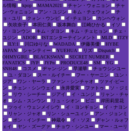
ル情報
kpop
MAMA2021
チャン・ウォニョン
チャ
ン･ウォニョン
アン・ユジン
キム・チェウォン
チ
ョ・ユリ
クォン・ウンビ
イ･チェヨン
カンヘウォン
矢吹奈子
本田仁美
坂本舞白
江崎ひかる
イソ
ソ・ヨンウン
キム・ダヨン
キム・チェヒョン
チェ・
ユジン
ADOR
ISTエンターテインメント
MLD
ITZY
ILY:1
川口ゆりな
WADADA
伊藤美優
HYBE
JAPAN
シャンティー
YUEHUA
リズ
Dispatch
OHMYGIRL
BLACKSWAN
SECRET NUMBER
FANATICS
JYP
JYPn
PRODUCE48
SM
YG
SNH48
コスメ
ヂャン·ジン
早瀬華
チョウシンユー
ユ・ダヨン
スー・ルイチー
フー・ヤーニン
ユン・
ジア
ワン・ヤーラ
ファン・シンチャオ
ツァイ·ビー
ン
チェン・シンウェイ
永井愛実
ファトゥ
ソ・ジミ
ン
リウ・シーチー
ジアイ
イ・ユンジ
リャン・チャ
オ
シム・スンウン
リュ・シオン
ビニ
岸田莉里花
ツゥイ・ウェンメイシウ
イ・ヨンギョン
イ・ナヨン
リャン・ジャオ
リン・シューユィン
アン・ジョンミ
ン
ポン・インチー
神蔵令
イ・ソヌ
ヂャン・ルォフ
ェイ
ヤン・ズーグァ
チョウ・シンユー
マー・ユーリ