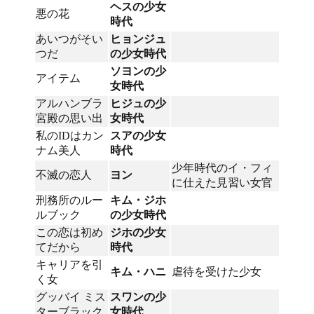
ヘスの少女
悪の花
時代
あいつがそい
ヒョンジュ
つだ
の少女時代
ソヨンの少
アイテム
女時代
アルハンブラ
ヒジュの少
宮殿の思い出
女時代
私のIDはカン
スアの少女
ナム美人
時代
少年時代のイ・フィ
不滅の恋人
ヨン
に仕えた見習い女官
刑務所のルー
キム・ジホ
ルブック
の少女時代
この恋は初め
ジホの少女
てだから
時代
キャリアを引
キム・ハニ
虐待を受けた少女
く女
グッバイ ミス
スワンの少
ターブラック
女時代