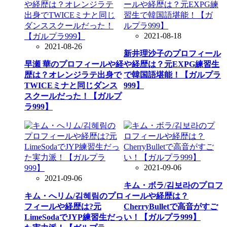
2021-08-18
2021-08-26
新井理沙子のプロフィール
早瀬 華のプロフィールや経
や経歴は？元EXPG練習生
歴は？オレンジラテ出身で
で韓国語堪能！【ガルプラ
TWICEミナと同じダンス
999】
スクールだった！【ガルプ
ラ999】
2021-09-06
2021-09-06
キム・ボラ/김보라のプロフ
キム・へリム/김혜림のプロ
ィールや経歴は？
フィールや経歴は?元
CherryBulletで高音がすご
LimeSodaでJYP練習生だっ
い！【ガルプラ999】