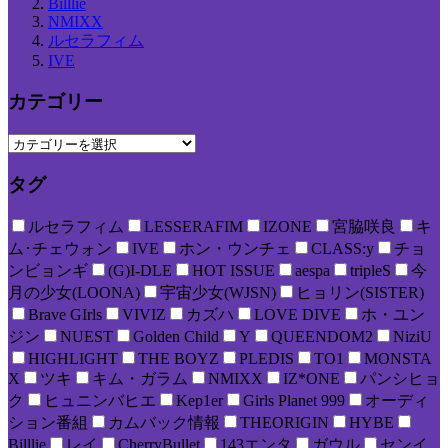
Billlie
NMIXX
ルセラフィム
IVE
カテゴリー
タグ
ルセラフィム
LESSERAFIM
IZONE
宮脇咲良
キ
ム･チェウォン
IVE
ホン・ウンチェ
CLASS:y
チョ
ンビョンギ
(G)I-DLE
HOT ISSUE
aespa
tripleS
今
月の少女(LOONA)
宇宙少女(WJSN)
ヒョリン(SISTER)
Brave GIrls
VIVIZ
カズハ
LOVE DIVE
ホ・ユン
ジン
NUEST
Golden Child
Y
QUEENDOM2
NiziU
HIGHLIGHT
THE BOYZ
PLEDIS
TO1
MONSTA
X
ツキ
キム・ガラム
NMIXX
IZ*ONE
パンシヒョ
ク
ヒュニンバヒエ
Kep1er
Girls Planet 999
オーディ
ション番組
カムバック情報
THEORIGIN
HYBE
Billlie
レイ
CherryBullet
143エンタ
ガウル
センイ