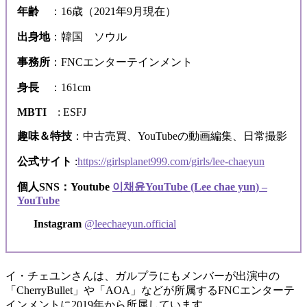
年齢
：16歳（2021年9月現在）
出身地
：韓国 ソウル
事務所
：FNCエンターテインメント
身長
：161cm
MBTI
: ESFJ
趣味＆特技
：中古売買、YouTubeの動画編集、日常撮影
公式サイト
:
https://girlsplanet999.com/girls/lee-chaeyun
個人SNS：Youtube
이채윤YouTube (Lee chae yun) –
YouTube
Instagram
@leechaeyun.official
イ・チェユンさんは、ガルプラにもメンバーが出演中の
「CherryBullet」や「AOA」などが所属するFNCエンターテ
インメントに2019年から所属しています。