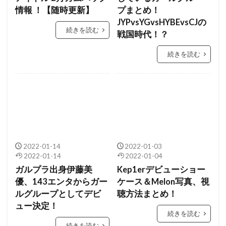
情報 ！【随時更新】
プまとめ！
JYPvsYGvsHYBEvsCJの
続きを読む
戦国時代！？
続きを読む
2022-01-14
2022-01-03
2022-01-14
2022-01-04
ガルプラ出身伊藤美
Kep1erデビューショー
優、143エンタからガー
ケース＆Melon写真、視
ルグループとしてデビ
聴方法まとめ！
ュー決定！
続きを読む
続きを読む