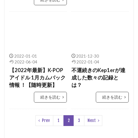
2022-01-01
2021-12-30
2022-06-04
2022-01-04
【2022年最新】K-POP
不運続きのKep1erが達
アイドル 1月カムバック
成した数々の記録と
情報 ！【随時更新】
は？
続きを読む
続きを読む
Prev
1
2
3
Next