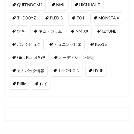
QUEENDOM2
NiziU
HIGHLIGHT
THE BOYZ
PLEDIS
TO1
MONSTA X
ツキ
キム・ガラム
NMIXX
IZ*ONE
パンシヒョク
ヒュニンバヒエ
Kep1er
Girls Planet 999
オーディション番組
カムバック情報
THEORIGIN
HYBE
Billlie
レイ