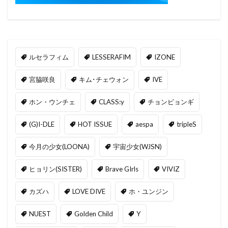
ルセラフィム
LESSERAFIM
IZONE
宮脇咲良
キム･チェウォン
IVE
ホン・ウンチェ
CLASS:y
チョンビョンギ
(G)I-DLE
HOT ISSUE
aespa
tripleS
今月の少女(LOONA)
宇宙少女(WJSN)
ヒョリン(SISTER)
Brave GIrls
VIVIZ
カズハ
LOVE DIVE
ホ・ユンジン
NUEST
Golden Child
Y