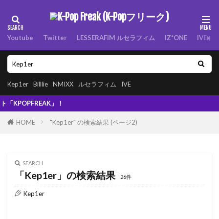
Youtube
Twitter
LESSERAFIM ルセラフィム
IZ*ONE
IVE
Kep1er
Billlie
NMIXX
ルセラフィム
IVE
PFREAK」！
HOME
"Kep1er" の検索結果 (ページ2)
SEARCH
「Kep1er」の検索結果
26件
Kep1er