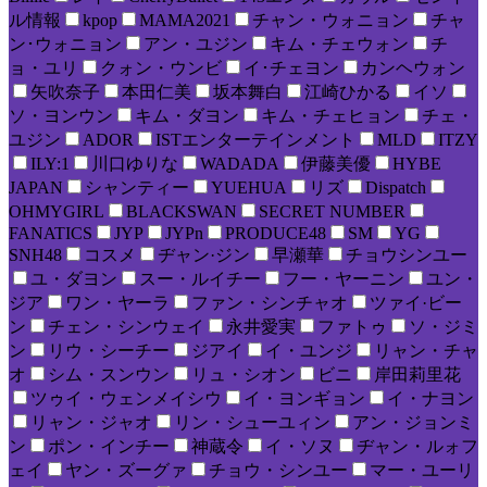
ル情報
kpop
MAMA2021
チャン・ウォニョン
チャ
ン･ウォニョン
アン・ユジン
キム・チェウォン
チ
ョ・ユリ
クォン・ウンビ
イ･チェヨン
カンヘウォン
矢吹奈子
本田仁美
坂本舞白
江崎ひかる
イソ
ソ・ヨンウン
キム・ダヨン
キム・チェヒョン
チェ・
ユジン
ADOR
ISTエンターテインメント
MLD
ITZY
ILY:1
川口ゆりな
WADADA
伊藤美優
HYBE
JAPAN
シャンティー
YUEHUA
リズ
Dispatch
OHMYGIRL
BLACKSWAN
SECRET NUMBER
FANATICS
JYP
JYPn
PRODUCE48
SM
YG
SNH48
コスメ
ヂャン·ジン
早瀬華
チョウシンユー
ユ・ダヨン
スー・ルイチー
フー・ヤーニン
ユン・
ジア
ワン・ヤーラ
ファン・シンチャオ
ツァイ·ビー
ン
チェン・シンウェイ
永井愛実
ファトゥ
ソ・ジミ
ン
リウ・シーチー
ジアイ
イ・ユンジ
リャン・チャ
オ
シム・スンウン
リュ・シオン
ビニ
岸田莉里花
ツゥイ・ウェンメイシウ
イ・ヨンギョン
イ・ナヨン
リャン・ジャオ
リン・シューユィン
アン・ジョンミ
ン
ポン・インチー
神蔵令
イ・ソヌ
ヂャン・ルォフ
ェイ
ヤン・ズーグァ
チョウ・シンユー
マー・ユーリ