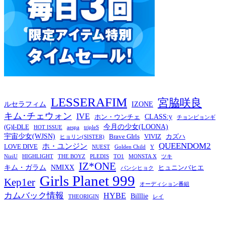
LESSERAFIM
宮脇咲良
ルセラフィム
IZONE
キム･チェウォン
IVE
CLASS:y
ホン・ウンチェ
チョンビョンギ
今月の少女(LOONA)
(G)I-DLE
HOT ISSUE
aespa
tripleS
宇宙少女(WJSN)
Brave GIrls
VIVIZ
カズハ
ヒョリン(SISTER)
QUEENDOM2
ホ・ユンジン
LOVE DIVE
NUEST
Golden Child
Y
NiziU
HIGHLIGHT
THE BOYZ
PLEDIS
TO1
MONSTA X
ツキ
IZ*ONE
キム・ガラム
NMIXX
ヒュニンバヒエ
パンシヒョク
Girls Planet 999
Kep1er
オーディション番組
カムバック情報
HYBE
Billlie
THEORIGIN
レイ