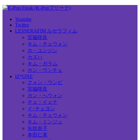
Youtube
Twitter
LESSERAFIM ルセラフィム
宮脇咲良
キム・チェウォン
ホ・ユンジン
カズハ
キム・ガラム
ホン・ウンチェ
IZ*ONE
クォン・ウンビ
宮脇咲良
カン・へウォン
チェ・イェナ
イ･チェヨン
キム・チェウォン
キム・ミンジュ
矢吹奈子
本田仁美