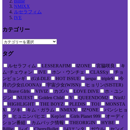
Billlie
NMIXX
ルセラフィム
IVE
カテゴリー
タグ
ルセラフィム
LESSERAFIM
IZONE
宮脇咲良
キ
ム･チェウォン
IVE
ホン・ウンチェ
CLASS:y
チョ
ンビョンギ
(G)I-DLE
HOT ISSUE
aespa
tripleS
今
月の少女(LOONA)
宇宙少女(WJSN)
ヒョリン(SISTER)
Brave GIrls
VIVIZ
カズハ
LOVE DIVE
ホ・ユン
ジン
NUEST
Golden Child
Y
QUEENDOM2
NiziU
HIGHLIGHT
THE BOYZ
PLEDIS
TO1
MONSTA
X
ツキ
キム・ガラム
NMIXX
IZ*ONE
パンシヒョ
ク
ヒュニンバヒエ
Kep1er
Girls Planet 999
オーディ
ション番組
カムバック情報
THEORIGIN
HYBE
Billlie
レイ
CherryBullet
143エンタ
ガウル
センイ