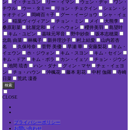
ン
イ・チェユン
リー・イマン
ウェン・ヂャ
ワン・
チウル
ウー・タミー
リョン・チェクイン
シェン・シ
ャオティン
岡崎百々子
グー・イージョウ
シャ・イェ
ン
稲葉ヴィヴィアン
チョン・ミン
メイ
大熊李
桑原彩菜
比屋定和
イ・ヘウォン
櫻井美羽
島望叶
キム・ユビン
嘉味元琴音
野中紗奈
坂本志穂菜
北島 由菜
林楓子
新井理沙子
村上結愛
山内若杏
名
久保玲奈
菅野 美優
早瀬 華
安藤梨花
キム・
イェウン
ホ・ジウォン
キム・スヨン
キム・セイン
キム・ドア
キム・ボラ
カン・イェソ
チョン・ジウン
池間 琉杏
ハン・ダナ
グィン・マヤ
チェ・イェヨ
ン
チョ・ハウン
沖楓花
藤本 彩花
中村 伽羅
寺崎
日菜
荒武 凜香
検索
CLOSE
プライバシーポリシー
お問い合わせ