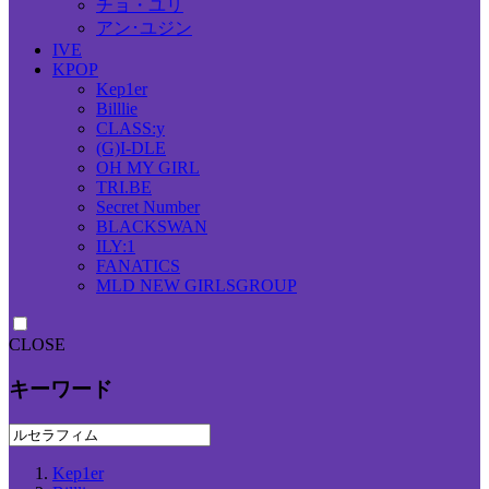
チョ・ユリ
アン･ユジン
IVE
KPOP
Kep1er
Billlie
CLASS:y
(G)I-DLE
OH MY GIRL
TRI.BE
Secret Number
BLACKSWAN
ILY:1
FANATICS
MLD NEW GIRLSGROUP
CLOSE
キーワード
Kep1er